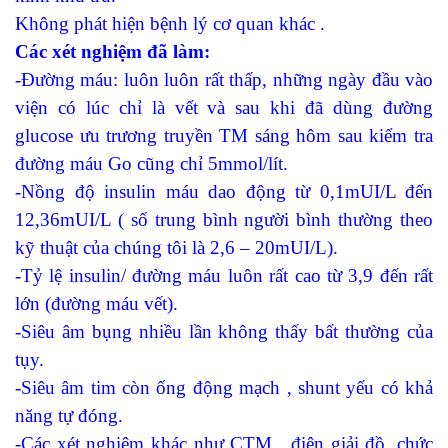
Không phát hiện bệnh lý cơ quan khác .
Các xét nghiệm đã làm:
-Đường máu: luôn luôn rất thấp, những ngày đầu vào
viện có lúc chỉ là vết và sau khi đã dùng đường
glucose ưu trương truyền TM sáng hôm sau kiểm tra
đường máu Go cũng chỉ 5mmol/lít.
-Nồng độ insulin máu dao động từ 0,1mUI/L đến
12,36mUI/L ( số trung bình người bình thường theo
kỹ thuật của chúng tôi là 2,6 – 20mUI/L).
-Tỷ lệ insulin/ đường máu luôn rất cao từ 3,9 đến rất
lớn (đường máu vết).
-Siêu âm bụng nhiều lần không thấy bất thường của
tụy.
-Siêu âm tim còn ống động mạch , shunt yếu có khả
năng tự đóng.
-Các xét nghiệm khác như CTM , điện giải đồ, chức