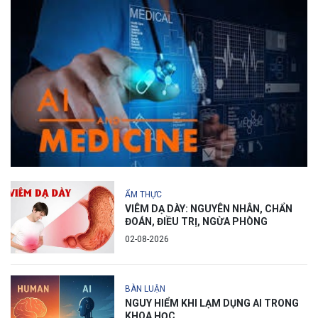
ẨM THỰC
VIÊM DẠ DÀY: NGUYÊN NHÂN, CHẨN
ĐOÁN, ĐIỀU TRỊ, NGỪA PHÒNG
02-08-2026
BÀN LUẬN
NGUY HIỂM KHI LẠM DỤNG AI TRONG
KHOA HỌC