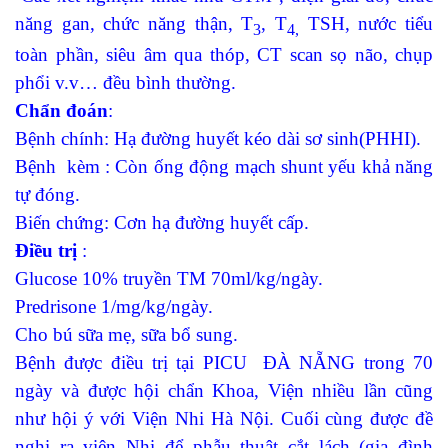
năng gan, chức năng thận, T
, T
TSH, nước tiểu
3
4,
toàn phần, siêu âm qua thóp, CT scan sọ não, chụp
phổi v.v… đều bình thường.
Chẩn đoán
:
Bệnh chính: Hạ đường huyết kéo dài sơ sinh(PHHI).
Bệnh kèm : Còn ống động mạch shunt yếu khả năng
tự đóng.
Biến chứng: Cơn hạ đường huyết cấp.
Điều trị
:
Glucose 10% truyền TM 70ml/kg/ngày.
Predrisone 1/mg/kg/ngày.
Cho bú sữa mẹ, sữa bổ sung.
Bệnh được điều trị tại PICU ĐÀ NẴNG trong 70
ngày và được hội chẩn Khoa, Viện nhiều lần cũng
như hội ý với Viện Nhi Hà Nội. Cuối cùng được đề
nghị ra viện Nhi để phẫu thuật cắt lách (gia đình