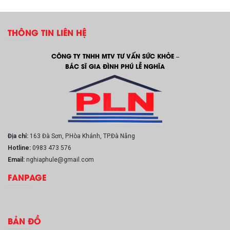
THÔNG TIN LIÊN HỆ
CÔNG TY TNHH MTV TƯ VẤN SỨC KHỎE –
BÁC SĨ GIA ĐÌNH PHÚ LỄ NGHĨA
Địa chỉ:
163 Đà Sơn, P.Hòa Khánh, TP.Đà Nẵng
Hotline:
0983 473 576
Email:
nghiaphule@gmail.com
FANPAGE
BẢN ĐỒ