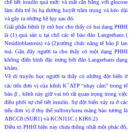
chế tiết insulin quá mức và mất cân bằng với glucose
làm đứa trẻ bị hạ đường huyết trầm trọng và kéo dài
và gây ra những hệ lụy sau đó.
Giải phẩu bệnh lý mô học cho thấy có hai dạng PHHI
là (1) quá sản u tại chổ các tế bào đảo Langerhans (
Nesidioblastosis) và (2)cường chức năng tế bào β lan
toả. Gần đây người ta cho thấy có một dạng PHHI
không điển hình đặc trưng bởi đảo Langerhans dạng
khảm.
Về di truyền học người ta thấy có những đột biến ở
+
các tiểu đơn vị của kênh K
ATP “nhạy cảm” trong tế
bào β , kênh này giữ vai trò rất quan trọng trong việc
điều phối sự chế tiết insulin. Sự đột biến xảy ra ở các
tiểu đơn vị ở thụ thể sulfonylurea màng bào tương là
ABCC8 (SUR1) và KCNJ11C ( KIR6.2)
Điều trị PHHI hiện nay chưa thống nhất một phác đồ,