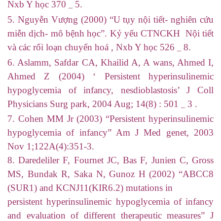
Nxb Y học 370
5.
–
5. Nguyễn Vượng (2000) “U tụy nội tiết- nghiên cứu
miễn dịch- mô bệnh học”. Kỷ yếu CTNCKH Nội tiết
và các rối loạn chuyển hoá , Nxb Y học 526­
8.
–
6. Aslamm, Safdar CA, Khailid A, A wans, Ahmed I,
Ahmed Z (2004) ‘ Persistent hyperinsulinemic
hypoglycemia of infancy, nesdioblastosis’ J Coll
Physicians Surg park, 2004 Aug; 14(8) : 501
3 .
–
7. Cohen MM Jr (2003) “Persistent hyperinsulinemic
hypoglycemia of infancy” Am J Med genet, 2003
Nov 1;122A(4):351-3.
8. Daredeliler F, Fournet JC, Bas F, Junien C, Gross
MS, Bundak R, Saka N, Gunoz H (2002) “ABCC8
(SUR1) and KCNJ11(KIR6.2) mutations in
persistent hyperinsulinemic hypoglycemia of infancy
and evaluation of different therapeutic measures” J