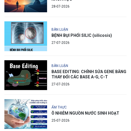
28-07-2026
BÀN LUẬN
BỆNH BỤI PHỔI SILIC (silicosis)
27-07-2026
BÀN LUẬN
BASE EDITING: CHỈNH SỬA GENE BẰNG
THAY ĐỔI CÁC BASE A-G; C-T
27-07-2026
ẨM THỰC
Ô NHIỄM NGUỒN NƯỚC SINH HOẠT
25-07-2026