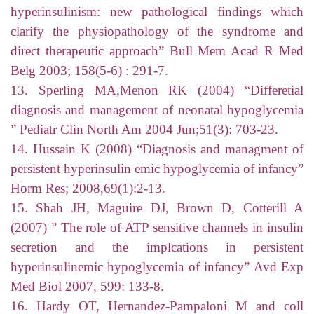
hyperinsulinism: new pathological findings which
clarify the physiopathology of the syndrome and
direct therapeutic approach” Bull Mem Acad R Med
Belg 2003; 158(5-6) : 291-7.
13. Sperling MA,Menon RK (2004) “Differetial
diagnosis and management of neonatal hypoglycemia
” Pediatr Clin North Am 2004 Jun;51(3): 703-23.
14. Hussain K (2008) “Diagnosis and managment of
persistent hyperinsulin emic hypoglycemia of infancy”
Horm Res; 2008,69(1):2-13.
15. Shah JH, Maguire DJ, Brown D, Cotterill A
(2007) ” The role of ATP sensitive channels in insulin
secretion and the implcations in persistent
hyperinsulinemic hypoglycemia of infancy” Avd Exp
Med Biol 2007, 599: 133-8.
16. Hardy OT, Hernandez-Pampaloni M and coll