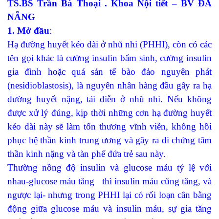
TS.BS Trần Bá Thoại . Khoa Nội tiết – BV ĐÀ
NẴNG
1. Mở đầu
:
Hạ đường huyết kéo dài ở nhũ nhi (PHHI), còn có các
tên gọi khác là cường insulin bẩm sinh, cường insulin
gia đình hoặc quá sản tế bào đảo nguyên phát
(nesidioblastosis), là nguyên nhân hàng đầu gây ra hạ
đường huyết nặng, tái diễn ở nhũ nhi. Nếu không
được xử lý đúng, kịp thời những cơn hạ đường huyết
kéo dài này sẽ làm tổn thương vĩnh viễn, không hồi
phục hệ thần kinh trung ương và gây ra di chứng tâm
thần kinh nặng và tàn phế đứa trẻ sau này.
Thường nồng độ insulin và glucose máu tỷ lệ với
nhau-glucose máu tăng thì insulin máu cũng tăng, và
ngược lại- nhưng trong PHHI lại có rối loạn cân bằng
động giữa glucose máu và insulin máu, sự gia tăng