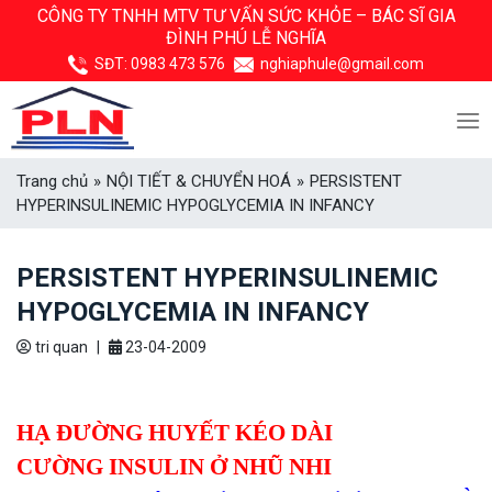
Skip
CÔNG TY TNHH MTV TƯ VẤN SỨC KHỎE –
BÁC SĨ GIA
ĐÌNH PHÚ LỄ NGHĨA
to
content
SĐT:
0983 473 576
nghiaphule@gmail.com
Trang chủ
»
NỘI TIẾT & CHUYỂN HOÁ
»
PERSISTENT
HYPERINSULINEMIC HYPOGLYCEMIA IN INFANCY
PERSISTENT HYPERINSULINEMIC
HYPOGLYCEMIA IN INFANCY
tri quan
|
23-04-2009
HẠ ĐƯỜNG HUYẾT KÉO DÀI
CƯỜNG INSULIN
Ở NHŨ NHI