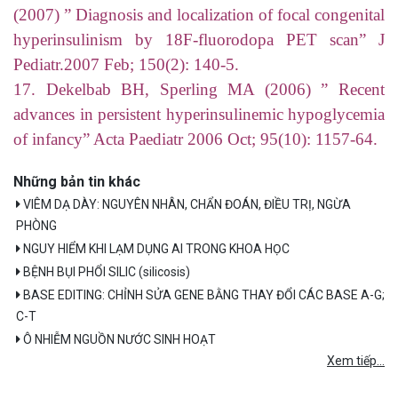
(2007) ” Diagnosis and localization of focal congenital
hyperinsulinism by 18F-fluorodopa PET scan” J
Pediatr.2007 Feb; 150(2): 140-5.
17. Dekelbab BH, Sperling MA (2006) ” Recent
advances in persistent hyperinsulinemic hypoglycemia
of infancy” Acta Paediatr 2006 Oct; 95(10): 1157-64.
Những bản tin khác
VIÊM DẠ DÀY: NGUYÊN NHÂN, CHẨN ĐOÁN, ĐIỀU TRỊ, NGỪA
PHÒNG
NGUY HIỂM KHI LẠM DỤNG AI TRONG KHOA HỌC
BỆNH BỤI PHỔI SILIC (silicosis)
BASE EDITING: CHỈNH SỬA GENE BẰNG THAY ĐỔI CÁC BASE A-G;
C-T
Ô NHIỄM NGUỒN NƯỚC SINH HOẠT
Xem tiếp...