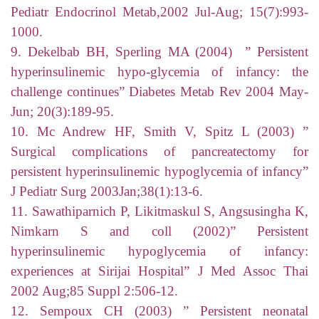
Pediatr Endocrinol Metab,2002 Jul-Aug; 15(7):993-
1000.
9. Dekelbab BH, Sperling MA (2004) ” Persistent
hyperinsulinemic hypo-glycemia of infancy: the
challenge continues” Diabetes Metab Rev 2004 May-
Jun; 20(3):189-95.
10. Mc Andrew HF, Smith V, Spitz L (2003) ”
Surgical complications of pancreatectomy for
persistent hyperinsulinemic hypoglycemia of infancy”
J Pediatr Surg 2003Jan;38(1):13-6.
11. Sawathiparnich P, Likitmaskul S, Angsusingha K,
Nimkarn S and coll (2002)” Persistent
hyperinsulinemic hypoglycemia of infancy:
experiences at Sirijai Hospital” J Med Assoc Thai
2002 Aug;85 Suppl 2:506-12.
12. Sempoux CH (2003) ” Persistent neonatal