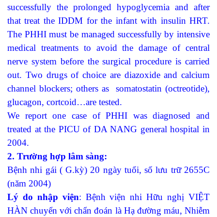
successfully the prolonged hypoglycemia and after
that treat the IDDM for the infant with insulin HRT.
The PHHI must be managed successfully by intensive
medical treatments to avoid the damage of central
nerve system before the surgical procedure is carried
out. Two drugs of choice are diazoxide and calcium
channel blockers; others as somatostatin (octreotide),
glucagon, cortcoid…are tested.
We report one case of PHHI was diagnosed and
treated at the PICU of DA NANG general hospital in
2004.
2. Trường hợp lâm sàng:
Bệnh nhi gái ( G.kỳ) 20 ngày tuổi, số lưu trữ 2655C
(năm 2004)
Lý do nhập viện
: Bệnh viện nhi Hữu nghị VIỆT
HÀN chuyển với chẩn đoán là Hạ đường máu, Nhiễm