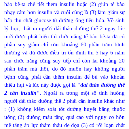
bào bê-ta chế tiết them insulin hoặc (2) giúp tế bào
nhạy cảm hơn insulin và cuối cùng là (3) làm giảm sự
hấp thu chất glucose từ đường ống tiêu hóa. Về sinh
lý học, thật ra người đái tháo đường thể 2 ngay lúc
mới được phát hiện thì chức năng tế bào bê-ta đã có
phần suy giảm chỉ còn khoảng 60 phần trăm bình
thường và dù được điều trị ổn định thì 5 hay 6 năm
sau chức năng cũng suy tiếp chỉ còn lại khoảng 20
phần trăm mà thôi, do đó muốn hay không người
bệnh cũng phải cần
thêm insulin
để bù vào khoản
thiếu hụt và lúc này được
gọi là
“
đái tháo đường
thể
2
cần insulin
“
. Ngoài ra trong một số tình huống
người đái tháo đường thể 2 phải cần insulin khác như
: (1) không kiểm soát tốt đường huyết bằng thuốc
uống (2) đường máu tăng quá cao với nguy cơ hôn
mê tăng áp lực thấm thấu đe dọa (3) có rối loạn chất