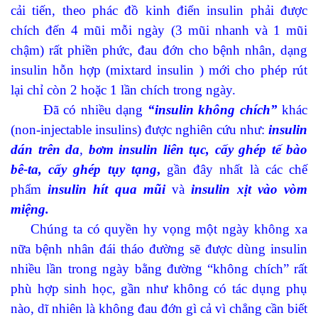
cải tiến, theo phác đồ kinh điển insulin phải được
chích đến 4 mũi mỗi ngày (3 mũi nhanh và 1 mũi
chậm) rất phiền phức, đau đớn cho bệnh nhân, dạng
insulin hỗn hợp (mixtard insulin ) mới cho phép rút
lại chỉ còn 2 hoặc 1 lần chích trong ngày.
Đã có nhiều dạng
“insulin
k
hông
chích”
khác
(non-injectable insulins) được nghiên cứu như:
insulin
dán trên da
,
bơm insulin liên tục, cấy ghép tế bào
bê-ta, cấy ghép tụy tạng
,
gần đây nhất là các chế
phẩm
insulin hít qua mũi
và
insulin xịt vào vòm
miệng.
Chúng ta có quyền hy vọng một ngày không xa
nữa bệnh nhân đái tháo đường sẽ được dùng insulin
nhiều lần trong ngày
bằng đường “không chích”
rất
phù hợp sinh học,
gần như
không có tác dụng phụ
nào
, dĩ nhiên là không đau đớn gì cả vì
chẳng
cần biết