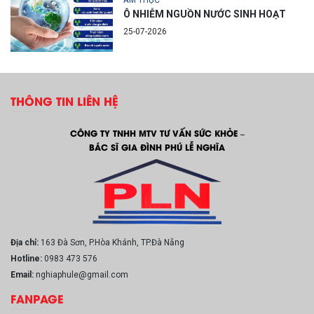
ẨM THỰC
Ô NHIỄM NGUỒN NƯỚC SINH HOẠT
25-07-2026
THÔNG TIN LIÊN HỆ
CÔNG TY TNHH MTV TƯ VẤN SỨC KHỎE –
BÁC SĨ GIA ĐÌNH PHÚ LỄ NGHĨA
Địa chỉ:
163 Đà Sơn, P.Hòa Khánh, TP.Đà Nẵng
Hotline:
0983 473 576
Email:
nghiaphule@gmail.com
FANPAGE