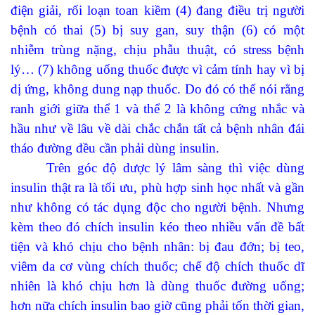
điện giải, rối loạn toan kiềm (4) đang điều trị người
bệnh có thai (5) bị suy gan, suy thận (6) có một
nhiễm trùng nặng, chịu phẫu thuật, có stress bệnh
lý… (7) không uống thuốc được vì cảm tính hay vì bị
dị ứng, không dung nạp thuốc. Do đó có thể nói rằng
ranh giới giữa thể 1 và thể 2 là không cứng nhắc và
hầu như về lâu về dài chắc chắn tất cả bệnh nhân đái
tháo đường đều cần phải dùng insulin.
Trên góc độ
dược lý lâm sàng thì
việc dùng
insulin
thật ra là tối ưu,
phù hợp sinh học nhất
và gần
như không có tác dụng độc cho người bệnh. Nhưng
kèm theo đó chích
insulin
kéo theo nhiều
v
ấn đề bất
tiện và khó chịu cho bệnh nhân:
bị
đau
đớn; bị teo,
viêm da cơ vùng chích thuốc; chế độ chích thuốc dĩ
nhiên là khó chịu hơn là dùng thuốc đường uống;
hơn nữa chích insulin bao giờ cũng phải tốn
thời gian
,