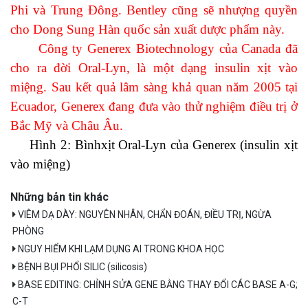
Phi và Trung Đông. Bentley cũng sẽ nhượng quyền
cho Dong Sung Hàn quốc sản xuất dược phẩm này.
Công ty Generex Biotechnology của Canada đã
cho ra đời Oral-Lyn, là một dạng insulin xịt vào
miệng.
Sau kết quả lâm sàng khả quan năm 2005
tại
Ecuador, Generex đang đưa vào thử nghiệm điều trị ở
Bắc Mỹ và Châu Âu.
Hình 2: Bìnhxịt Oral-Lyn của Generex (insulin xịt
vào miệng)
Những bản tin khác
VIÊM DẠ DÀY: NGUYÊN NHÂN, CHẨN ĐOÁN, ĐIỀU TRỊ, NGỪA
PHÒNG
NGUY HIỂM KHI LẠM DỤNG AI TRONG KHOA HỌC
BỆNH BỤI PHỔI SILIC (silicosis)
BASE EDITING: CHỈNH SỬA GENE BẰNG THAY ĐỔI CÁC BASE A-G;
C-T