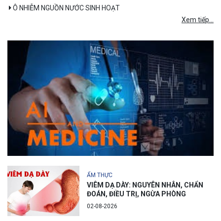
Ô NHIỄM NGUỒN NƯỚC SINH HOẠT
Xem tiếp...
ẨM THỰC
VIÊM DẠ DÀY: NGUYÊN NHÂN, CHẨN
ĐOÁN, ĐIỀU TRỊ, NGỪA PHÒNG
02-08-2026