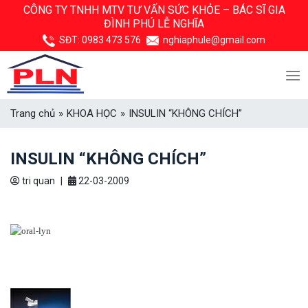
Skip
CÔNG TY TNHH MTV TƯ VẤN SỨC KHỎE –
BÁC SĨ GIA
ĐÌNH PHÚ LỄ NGHĨA
to
content
SĐT:
0983 473 576
nghiaphule@gmail.com
Trang chủ
»
KHOA HỌC
»
INSULIN “KHÔNG CHÍCH”
INSULIN “KHÔNG CHÍCH”
tri quan
|
22-03-2009