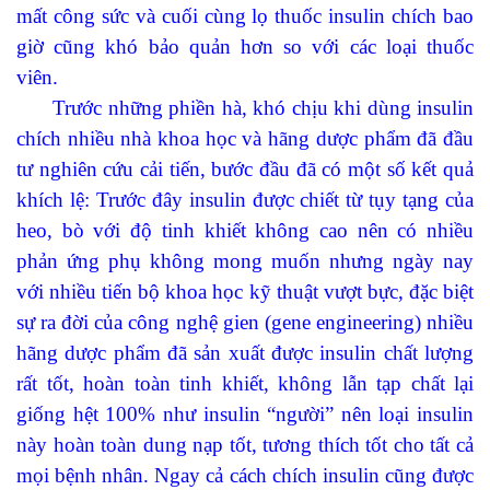
mất
công sức
và cuối cùng
lọ thuốc insulin chích bao
giờ cũng
khó bảo quản
hơn so với các loại
thuốc
viên.
Trước những phiền hà, khó chịu khi dùng insulin
chích nhiều nhà khoa học và hãng dược phẩm đã đầu
tư nghiên cứu cải tiến, bước đầu đã có một số kết quả
khích lệ: Trước đây insulin được chiết từ
tụy tạng của
heo
,
bò
với độ tinh khiết không cao nên có nhiều
phản ứng phụ không mong muốn nhưng n
gày nay
với nhiều tiến bộ khoa học
kỹ
thuật vượt bực, đặc biệt
sự ra đời của
công nghệ gien (gene engineering)
nhiều
hãng dược phẩm
đã sản xuất được insulin
chất lượng
rất tốt, hoàn toàn t
inh khiết
,
không
lẫn
tạp chất lại
giống hệt
100% như insulin
“người”
nên loại insulin
này
hoàn toàn dung nạp tốt
, tương thích tốt
cho tất cả
mọi bệnh nhân
. Ngay cả cách chích insulin cũng được