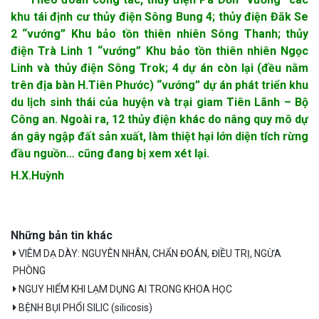
khu tái định cư thủy điện Sông Bung 4; thủy điện Đăk Se
2 “vướng” Khu bảo tồn thiên nhiên Sông Thanh; thủy
điện Trà Linh 1 “vướng” Khu bảo tồn thiên nhiên Ngọc
Linh và thủy điện Sông Trok; 4 dự án còn lại (đều nằm
trên địa bàn H.Tiên Phước) “vướng” dự án phát triển khu
du lịch sinh thái của huyện và trại giam Tiên Lãnh – Bộ
Công an. Ngoài ra, 12 thủy điện khác do nâng quy mô dự
án gây ngập đất sản xuất, làm thiệt hại lớn diện tích rừng
đầu nguồn… cũng đang bị xem xét lại.
H.X.Huỳnh
Những bản tin khác
VIÊM DẠ DÀY: NGUYÊN NHÂN, CHẨN ĐOÁN, ĐIỀU TRỊ, NGỪA
PHÒNG
NGUY HIỂM KHI LẠM DỤNG AI TRONG KHOA HỌC
BỆNH BỤI PHỔI SILIC (silicosis)