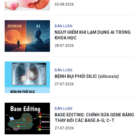
02-08-2026
BÀN LUẬN
NGUY HIỂM KHI LẠM DỤNG AI TRONG
KHOA HỌC
28-07-2026
BÀN LUẬN
BỆNH BỤI PHỔI SILIC (silicosis)
27-07-2026
BÀN LUẬN
BASE EDITING: CHỈNH SỬA GENE BẰNG
THAY ĐỔI CÁC BASE A-G; C-T
27-07-2026