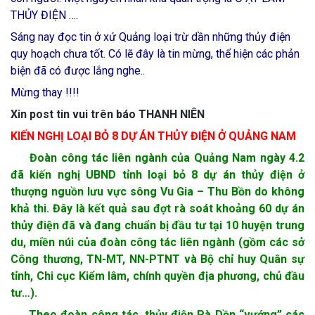
THỦY ĐIỆN ….
Sáng nay đọc tin ở xứ Quảng loại trừ dần những thủy điện
quy hoạch chưa tốt. Có lẽ đây là tin mừng, thể hiện các phản
biện đã có được lắng nghe..
Mừng thay !!!!
Xin post tin vui trên báo THANH NIÊN
KIẾN NGHỊ LOẠI BỎ 8 DỰ ÁN THỦY ĐIỆN Ở QUẢNG NAM
Đoàn công tác liên ngành của Quảng Nam ngày 4.2
đã kiến nghị UBND tỉnh loại bỏ 8 dự án thủy điện ở
thượng nguồn lưu vực sông Vu Gia – Thu Bồn do không
khả thi. Đây là kết quả sau đợt rà soát khoảng 60 dự án
thủy điện đã và đang chuẩn bị đầu tư tại 10 huyện trung
du, miền núi của đoàn công tác liên ngành (gồm các sở
Công thương, TN-MT, NN-PTNT và Bộ chỉ huy Quân sự
tỉnh, Chi cục Kiểm lâm, chính quyền địa phương, chủ đầu
tư…).
Theo đoàn công tác, thủy điện Pà Dồn “vướng” các