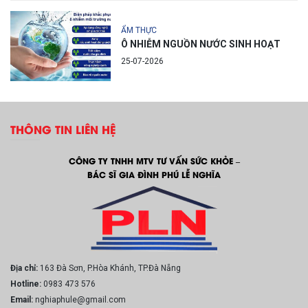
ẨM THỰC
Ô NHIỄM NGUỒN NƯỚC SINH HOẠT
25-07-2026
THÔNG TIN LIÊN HỆ
CÔNG TY TNHH MTV TƯ VẤN SỨC KHỎE –
BÁC SĨ GIA ĐÌNH PHÚ LỄ NGHĨA
Địa chỉ:
163 Đà Sơn, P.Hòa Khánh, TP.Đà Nẵng
Hotline:
0983 473 576
Email:
nghiaphule@gmail.com