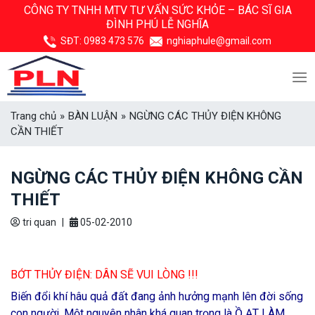
Skip
CÔNG TY TNHH MTV TƯ VẤN SỨC KHỎE –
BÁC SĨ GIA
ĐÌNH PHÚ LỄ NGHĨA
to
content
SĐT:
0983 473 576
nghiaphule@gmail.com
Trang chủ
»
BÀN LUẬN
»
NGỪNG CÁC THỦY ĐIỆN KHÔNG
CẦN THIẾT
NGỪNG CÁC THỦY ĐIỆN KHÔNG CẦN
THIẾT
tri quan
|
05-02-2010
BỚT THỦY ĐIỆN: DÂN SẼ VUI LÒNG !!!
Biến đổi khí hâu quả đất đang ảnh hưởng mạnh lên đời sống
con người. Một nguyên nhân khá quan trọng là Ồ ẠT LÀM