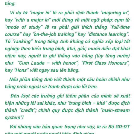
túng.
Ví dụ từ “major in” lẽ ra phải dịch thành “majoring in”,
hay “with a major in” mới đúng về mặt ngữ pháp; cụm từ
“mode of study” lẽ ra phải giải thích thẳng “full-time
course” hay “on-the-job training” hay “distance learning”.
Từ “ranking” trong tiếng Anh không có nghĩa xếp loại tốt
nghiệp theo kiểu trung bình, khá, giỏi; muốn diễn đạt khái
niệm này, người ta ghi thẳng vào bằng (tùy từng nước)
như “Cum Laude – with honor”, “First Class Honours”,
hay “Hons” viết ngay sau tên bằng.
Nếu phần tiếng Anh viết thành một câu hoàn chỉnh như
bằng nước ngoài sẽ tránh được các lỗi trên.
Đến lượt các trường ghi thêm phần của mình sẽ xuất
hiện những lỗi sai khác, như “trung bình – khá” được dịch
thành “credit”; chính quy được dịch thành “main-stream
system”!
Với những văn bản quan trọng như vậy, lẽ ra Bộ GD-ĐT
nên mời người nước ngoài hiệu đính giùm.