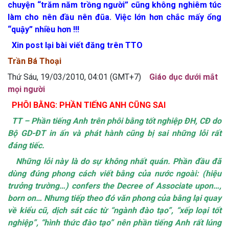
chuyện “trăm năm trồng người” cũng không nghiêm túc
làm cho nên đầu nên đũa. Việc lớn hơn chắc mấy ổng
“quậy” nhiều hơn !!!
Xin post lại bài viết đăng trên TTO
Trần Bá Thoại
Thứ Sáu, 19/03/2010, 04:01 (GMT+7)
Giáo dục dưới mắt
mọi người
PHÔI BẰNG: PHẦN TIẾNG ANH CŨNG SAI
TT – Phần tiếng Anh trên phôi bằng tốt nghiệp ĐH, CĐ do
Bộ GD-ĐT in ấn và phát hành cũng bị sai những lỗi rất
đáng tiếc.
Những lỗi này là do sự không nhất quán. Phần đầu đã
dùng đúng phong cách viết bằng của nước ngoài: (hiệu
trưởng trường…) confers the Decree of Associate upon…,
born on… Nhưng tiếp theo đó văn phong của bằng lại quay
về kiểu cũ, dịch sát các từ “ngành đào tạo”, “xếp loại tốt
nghiệp”, “hình thức đào tạo” nên phần tiếng Anh rất lúng