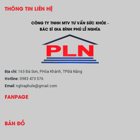
THÔNG TIN LIÊN HỆ
CÔNG TY TNHH MTV TƯ VẤN SỨC KHỎE –
BÁC SĨ GIA ĐÌNH PHÚ LỄ NGHĨA
Địa chỉ:
163 Đà Sơn, P.Hòa Khánh, TP.Đà Nẵng
Hotline:
0983 473 576
Email:
nghiaphule@gmail.com
FANPAGE
BẢN ĐỒ