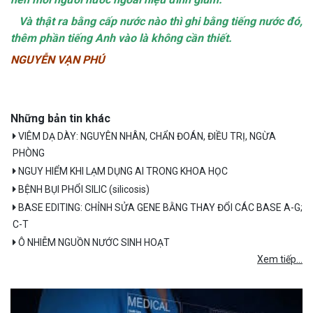
Và thật ra bằng cấp nước nào thì ghi bằng tiếng nước đó,
thêm phần tiếng Anh vào là không cần thiết.
NGUYỄN VẠN PHÚ
Những bản tin khác
VIÊM DẠ DÀY: NGUYÊN NHÂN, CHẨN ĐOÁN, ĐIỀU TRỊ, NGỪA
PHÒNG
NGUY HIỂM KHI LẠM DỤNG AI TRONG KHOA HỌC
BỆNH BỤI PHỔI SILIC (silicosis)
BASE EDITING: CHỈNH SỬA GENE BẰNG THAY ĐỔI CÁC BASE A-G;
C-T
Ô NHIỄM NGUỒN NƯỚC SINH HOẠT
Xem tiếp...