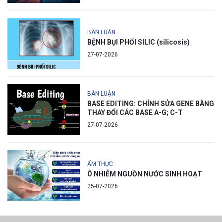
BÀN LUẬN
BỆNH BỤI PHỔI SILIC (silicosis)
27-07-2026
BÀN LUẬN
BASE EDITING: CHỈNH SỬA GENE BẰNG
THAY ĐỔI CÁC BASE A-G; C-T
27-07-2026
ẨM THỰC
Ô NHIỄM NGUỒN NƯỚC SINH HOẠT
25-07-2026