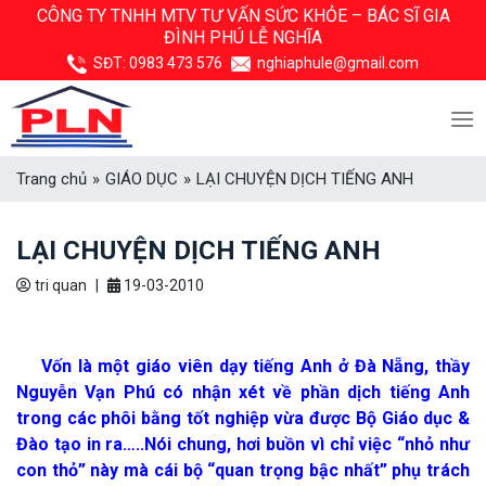
Skip
CÔNG TY TNHH MTV TƯ VẤN SỨC KHỎE –
BÁC SĨ GIA
ĐÌNH PHÚ LỄ NGHĨA
to
content
SĐT:
0983 473 576
nghiaphule@gmail.com
Trang chủ
»
GIÁO DỤC
»
LẠI CHUYỆN DỊCH TIẾNG ANH
LẠI CHUYỆN DỊCH TIẾNG ANH
tri quan
|
19-03-2010
Vốn là một giáo viên dạy tiếng Anh ở Đà Nẵng, thầy
Nguyễn Vạn Phú có nhận xét về phần dịch tiếng Anh
trong các phôi bằng tốt nghiệp vừa được Bộ Giáo dục &
Đào tạo in ra…..Nói chung, hơi buồn vì chỉ việc “nhỏ như
con thỏ” này mà cái bộ “quan trọng bậc nhất” phụ trách