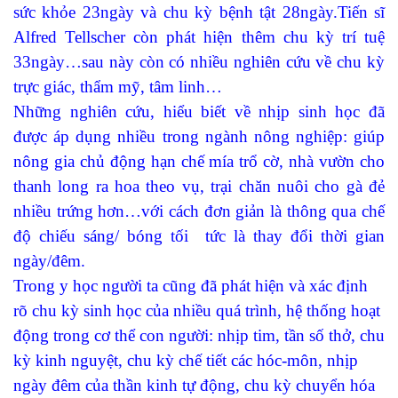
sức khỏe 23ngày và chu kỳ bệnh tật 28ngày.Tiến sĩ
Alfred Tellscher còn phát hiện thêm chu kỳ trí tuệ
33ngày…sau này còn có nhiều nghiên cứu về chu kỳ
trực giác, thẩm mỹ, tâm linh…
Những nghiên cứu, hiểu biết về nhịp sinh học đã
được áp dụng nhiều trong ngành nông nghiệp: giúp
nông gia chủ động hạn chế mía trổ cờ, nhà vườn cho
thanh long ra hoa theo vụ, trại chăn nuôi cho gà đẻ
nhiều trứng hơn…với cách đơn giản là thông qua chế
độ chiếu sáng/ bóng tối tức là thay đổi thời gian
ngày/đêm.
Trong y học người ta cũng đã phát hiện và xác định
rõ chu kỳ sinh học của nhiều quá trình, hệ thống hoạt
động trong cơ thể con người: nhịp tim, tần số thở, chu
kỳ kinh nguyệt, chu kỳ chế tiết các hóc-môn, nhịp
ngày đêm của thần kinh tự động, chu kỳ chuyển hóa