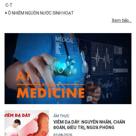
C-T
Ô NHIỄM NGUỒN NƯỚC SINH HOẠT
Xem tiếp...
ẨM THỰC
VIÊM DẠ DÀY: NGUYÊN NHÂN, CHẨN
ĐOÁN, ĐIỀU TRỊ, NGỪA PHÒNG
02-08-2026