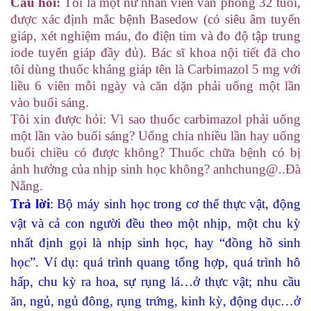
Câu hỏi:
Tôi là một nữ nhân viên văn phòng 32 tuổi,
được xác định mắc bệnh Basedow (có siêu âm tuyến
giáp, xét nghiệm máu, đo điện tim và đo độ tập trung
iode tuyến giáp đầy đủ). Bác sĩ khoa nội tiết đã cho
tôi dùng thuốc kháng giáp tên là Carbimazol 5 mg với
liều 6 viên mỗi ngày và căn dặn phải uống một lần
vào buổi sáng.
Tôi xin được hỏi: Vì sao thuốc carbimazol phải uống
một lần vào buổi sáng? Uống chia nhiều lần hay uống
buổi chiều có được không? Thuốc chữa bệnh có bị
ảnh hưởng của nhịp sinh học không? anhchung@..Đà
Nẵng.
Trả lời
: Bộ máy
sinh học trong cơ thể thực vật, động
vật và cả con người đều theo một nhịp, một chu kỳ
nhất định gọi là nhịp sinh học, hay “đồng hồ sinh
học”. Ví dụ: quá trình quang tổng hợp, quá trình hô
hấp, chu kỳ ra hoa, sự rụng lá…ở thực vật; nhu cầu
ăn, ngủ, ngủ đông, rụng trứng, kinh kỳ, động dục…ở