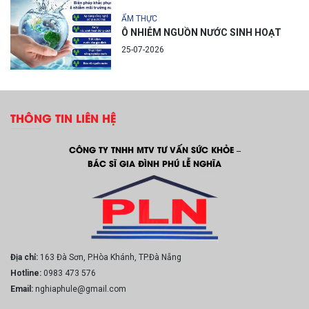
ẨM THỰC
Ô NHIỄM NGUỒN NƯỚC SINH HOẠT
25-07-2026
THÔNG TIN LIÊN HỆ
CÔNG TY TNHH MTV TƯ VẤN SỨC KHỎE –
BÁC SĨ GIA ĐÌNH PHÚ LỄ NGHĨA
Địa chỉ:
163 Đà Sơn, P.Hòa Khánh, TP.Đà Nẵng
Hotline:
0983 473 576
Email:
nghiaphule@gmail.com