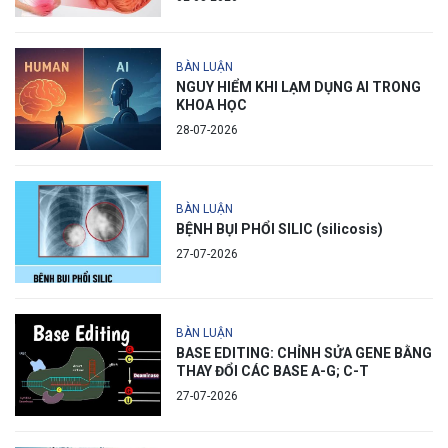
BÀN LUẬN
NGUY HIỂM KHI LẠM DỤNG AI TRONG
KHOA HỌC
28-07-2026
BÀN LUẬN
BỆNH BỤI PHỔI SILIC (silicosis)
27-07-2026
BÀN LUẬN
BASE EDITING: CHỈNH SỬA GENE BẰNG
THAY ĐỔI CÁC BASE A-G; C-T
27-07-2026