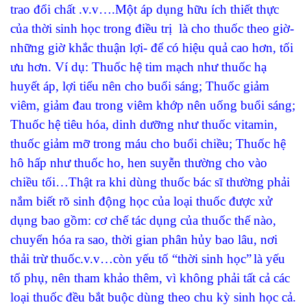
trao đổi chất .v.v….Một áp dụng hữu ích thiết thực
của thời sinh học trong điều trị là cho thuốc theo giờ-
những giờ khắc thuận lợi- để có hiệu quả cao hơn, tối
ưu hơn. Ví dụ: Thuốc hệ tim mạch như thuốc hạ
huyết áp, lợi tiểu nên cho buổi sáng; Thuốc giảm
viêm, giảm đau trong viêm khớp nên uống buổi sáng;
Thuốc hệ tiêu hóa, dinh dưỡng như thuốc vitamin,
thuốc giảm mỡ trong máu cho buổi chiều; Thuốc hệ
hô hấp như thuốc ho, hen suyễn thường cho vào
chiều tối…Thật ra khi dùng thuốc bác sĩ thường phải
nắm biết rõ sinh động học của loại thuốc được xử
dụng bao gồm: cơ chế tác dụng của thuốc thế nào,
chuyển hóa ra sao, thời gian phân hủy bao lâu, nơi
thải trừ thuốc.v.v…còn yếu tố “thời sinh học”
là yếu
tố phụ, nên tham khảo thêm, vì không phải tất cả các
loại thuốc đều bắt buộc dùng theo chu kỳ sinh học cả.