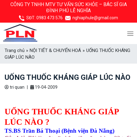
Skip
CÔNG TY TNHH MTV TƯ VẤN SỨC KHỎE –
BÁC SĨ GIA
ĐÌNH PHÚ LỄ NGHĨA
to
content
SĐT:
0983 473 576
nghiaphule@gmail.com
Trang chủ
»
NỘI TIẾT & CHUYỂN HOÁ
»
UỐNG THUỐC KHÁNG
GIÁP LÚC NÀO
UỐNG THUỐC KHÁNG GIÁP LÚC NÀO
tri quan
|
19-04-2009
UỐNG THUỐC KHÁNG GIÁP
LÚC NÀO ?
TS.BS Trần Bá Thoại (Bệnh viện Đà Nẵng)