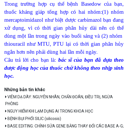
Trong trường hợp cụ thể bệnh Basedow của bạn,
thuốc kháng giáp tổng hợp có hai nhóm:(1) nhóm
mercaptoimidazol như biệt dược carbimazol bạn đang
xử dụng, vì có thời gian phân hủy dài nên có thể
dùng một lần trong ngày vào buổi sáng và (2) nhóm
thiouracil như MTU, PTU lại có thời gian phân hủy
ngắn hơn nên phải dùng hai lần mỗi ngày.
Câu trả lời cho bạn là:
bác sĩ của bạn đã dựa theo
dược động học của thuốc chứ không theo nhịp sinh
học.
Những bản tin khác
VIÊM DẠ DÀY: NGUYÊN NHÂN, CHẨN ĐOÁN, ĐIỀU TRỊ, NGỪA
PHÒNG
NGUY HIỂM KHI LẠM DỤNG AI TRONG KHOA HỌC
BỆNH BỤI PHỔI SILIC (silicosis)
BASE EDITING: CHỈNH SỬA GENE BẰNG THAY ĐỔI CÁC BASE A-G;