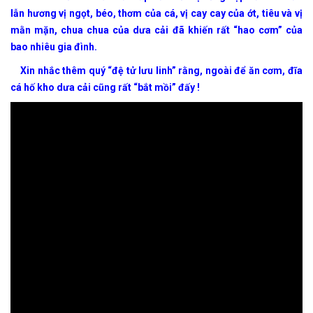
lẫn hương vị ngọt, béo, thơm của cá, vị cay cay của ớt, tiêu và vị
mằn mặn, chua chua của dưa cải đã khiến rất “hao cơm” của
bao nhiêu gia đình.
Xin nhắc thêm quý “đệ tử lưu linh” rằng, ngoài để ăn cơm, đĩa
cá hố kho dưa cải cũng rất “bắt mồi” đấy !