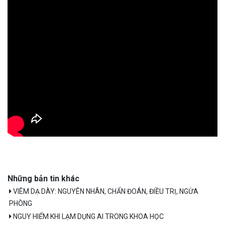
Những bản tin khác
VIÊM DẠ DÀY: NGUYÊN NHÂN, CHẨN ĐOÁN, ĐIỀU TRỊ, NGỪA
PHÒNG
NGUY HIỂM KHI LẠM DỤNG AI TRONG KHOA HỌC