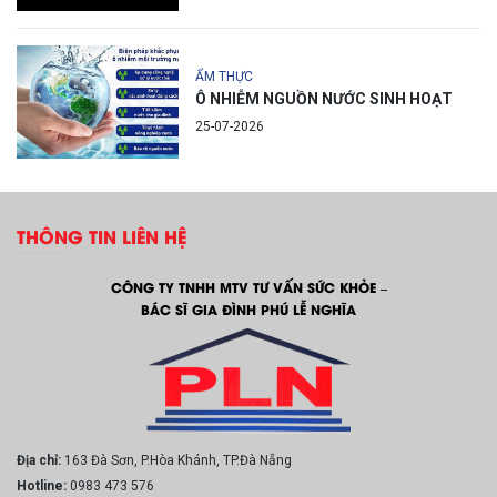
ẨM THỰC
Ô NHIỄM NGUỒN NƯỚC SINH HOẠT
25-07-2026
THÔNG TIN LIÊN HỆ
CÔNG TY TNHH MTV TƯ VẤN SỨC KHỎE –
BÁC SĨ GIA ĐÌNH PHÚ LỄ NGHĨA
Địa chỉ:
163 Đà Sơn, P.Hòa Khánh, TP.Đà Nẵng
Hotline:
0983 473 576