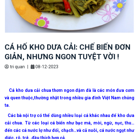
CÁ HỐ KHO DƯA CẢI: CHẾ BIẾN ĐƠN
GIẢN, NHƯNG NGON TUYỆT VỜI !
tri quan
|
08-12-2023
Cá kho dưa cải chua thơm ngon đậm đà là các món đưa cơm
và quen thuộc,thường nhật trong nhiều gia đình Việt Nam chúng
ta.
Các bà nội trợ có thể dùng nhiều loại cá khác nhau để kho dưa
cải chua. Từ các loại cá biển như bạc má, mòi, ngừ, nục, thu…
đến các cá nước lợ như đối, chạch…và cả nuôi, cá nước ngọt như
diếc, rô, trê…đều thích hợp cả.