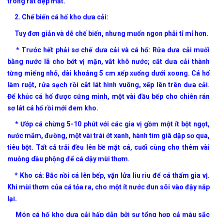
trông rất đẹp mắt.
2. Chế biến cá hố kho dưa cải:
Tuy đơn giản và dễ chế biến, nhưng muốn ngon phải tỉ mỉ hơn.
* Trước hết phải sơ chế dưa cải và cá hố: Rửa dưa cải muối
bằng nước lã cho bớt vị mặn, vắt khô nước; cắt dưa cải thành
từng miếng nhỏ, dài khoảng 5 cm xếp xuống dưới xoong. Cá hố
làm ruột, rửa sạch rồi cắt lát hình vuông, xếp lên trên dưa cải.
Để khúc cá hố được cứng mình, một vài đầu bếp cho chiên rán
sơ lát cá hố rồi mới đem kho.
* Ướp cá chừng 5-10 phút với các gia vị gồm một ít bột ngọt,
nước mắm, đường, một vài trái ớt xanh, hành tím giã dập sơ qua,
tiêu bột. Tất cả trải đều lên bề mặt cá, cuối cùng cho thêm vài
muỗng dầu phộng để cá dậy mùi thơm.
* Kho cá: Bắc nồi cá lên bếp, vặn lửa liu riu để cá thấm gia vị.
Khi mùi thơm của cá tỏa ra, cho một ít nước đun sôi vào đậy nắp
lại.
Món cá hố kho dưa cải hấp dẫn bởi sự tổng hợp cả màu sắc