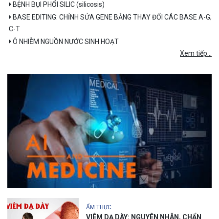
BỆNH BỤI PHỔI SILIC (silicosis)
BASE EDITING: CHỈNH SỬA GENE BẰNG THAY ĐỔI CÁC BASE A-G;
C-T
Ô NHIỄM NGUỒN NƯỚC SINH HOẠT
Xem tiếp...
ẨM THỰC
VIÊM DẠ DÀY: NGUYÊN NHÂN, CHẨN