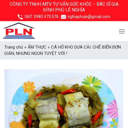
Skip
CÔNG TY TNHH MTV TƯ VẤN SỨC KHỎE –
BÁC SĨ GIA
ĐÌNH PHÚ LỄ NGHĨA
to
content
SĐT:
0983 473 576
nghiaphule@gmail.com
Trang chủ
»
ẨM THỰC
»
CÁ HỐ KHO DƯA CẢI: CHẾ BIẾN ĐƠN
GIẢN, NHƯNG NGON TUYỆT VỜI !