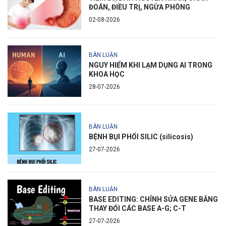
ĐOÁN, ĐIỀU TRỊ, NGỪA PHÒNG
02-08-2026
BÀN LUẬN
NGUY HIỂM KHI LẠM DỤNG AI TRONG
KHOA HỌC
28-07-2026
BÀN LUẬN
BỆNH BỤI PHỔI SILIC (silicosis)
27-07-2026
BÀN LUẬN
BASE EDITING: CHỈNH SỬA GENE BẰNG
THAY ĐỔI CÁC BASE A-G; C-T
27-07-2026