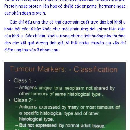
Protein hoặc protein liên hợp có thể là các enzyme, hormone hoặc
các phân đoạn protein.
Các chỉ dấu ung thư có thể được sản xuất trực tiếp bởi khối u
hoặc bởi các tế bào khác như một phản ứng đối với sự hiện diện
của khối u. Các chỉ dầu khối u trong những tình huống này thường
cho các kết quả dương tính giả. Vì thế, nhiều chuyên gia xếp chỉ
điểm ung thư vào 3 nhóm sau: