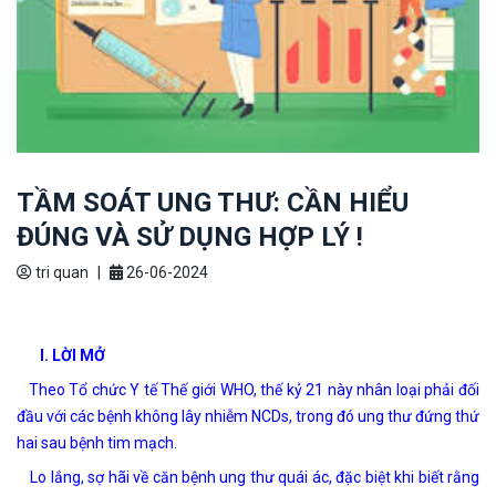
TẦM SOÁT UNG THƯ: CẦN HIỂU
ĐÚNG VÀ SỬ DỤNG HỢP LÝ !
tri quan
|
26-06-2024
I. LỜI MỞ
Theo Tổ chức Y tế Thế giới WHO, thế kỷ 21 này nhân loại phải đối
đầu với các bệnh không lây nhiễm NCDs, trong đó ung thư đứng thứ
hai sau bệnh tim mạch.
Lo lắng, sợ hãi về căn bệnh ung thư quái ác, đặc biệt khi biết rằng