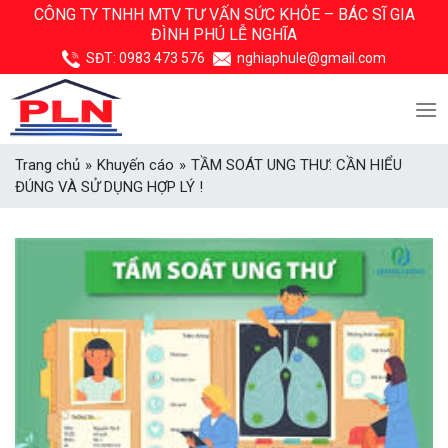
Skip
CÔNG TY TNHH MTV TƯ VẤN SỨC KHỎE –
BÁC SĨ GIA
ĐÌNH PHÚ LỄ NGHĨA
to
content
SĐT:
0983 473 576
nghiaphule@gmail.com
Trang chủ
»
Khuyến cáo
»
TẦM SOÁT UNG THƯ: CẦN HIỂU
ĐÚNG VÀ SỬ DỤNG HỢP LÝ !