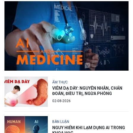
ẨM THỰC
VIÊM DẠ DÀY: NGUYÊN NHÂN, CHẨN
ĐOÁN, ĐIỀU TRỊ, NGỪA PHÒNG
02-08-2026
BÀN LUẬN
NGUY HIỂM KHI LẠM DỤNG AI TRONG
KHOA HỌC