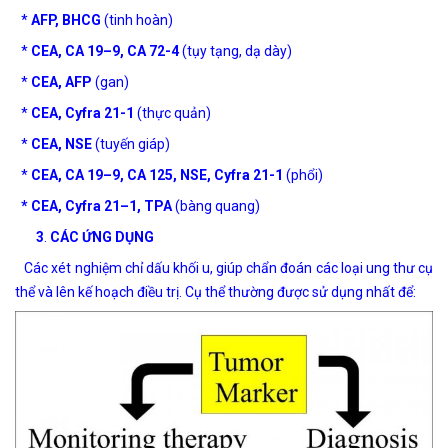
*
AFP, BHCG
(tinh hoàn)
*
CEA, CA 19–9, CA 72-4
(tụy tạng, dạ dày)
*
CEA, AFP
(gan)
*
CEA, Cyfra 21-1
(thực quản)
*
CEA, NSE
(tuyến giáp)
*
CEA, CA 19–9, CA 125, NSE, Cyfra 21-1
(phổi)
* CEA, Cyfra 21–1, TPA
(bàng quang)
3
.
CÁC ỨNG DỤNG
Các xét nghiệm chỉ dấu khối u, giúp chẩn đoán các loại ung thư cụ
thể và lên kế hoạch điều trị. Cụ thể thường được sử dụng nhất để: