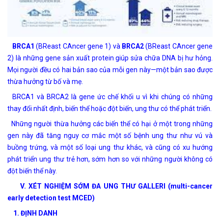
BRCA1
(BReast CAncer gene 1) và
BRCA2
(BReast CAncer gene
2) là những gene sản xuất protein giúp sửa chữa DNA bị hư hỏng.
Mọi người đều có hai bản sao của mỗi gen này—một bản sao được
thừa hưởng từ bố và mẹ.
BRCA1 và BRCA2 là gene ức chế khối u vì khi chúng có những
thay đổi nhất định, biến thể hoặc đột biến, ung thư có thể phát triển.
Những người thừa hưởng các biến thể có hại ở một trong những
gen này đã tăng nguy cơ mắc một số bệnh ung thư như vú và
buồng trứng, và một số loại ung thư khác, và cũng có xu hướng
phát triển ung thư trẻ hơn, sớm hơn so với những người không có
đột biến thể này.
V.
XÉT NGHIỆM SỚM ĐA UNG THƯ GALLERI (multi-cancer
early detection test MCED)
1. ĐỊNH DANH