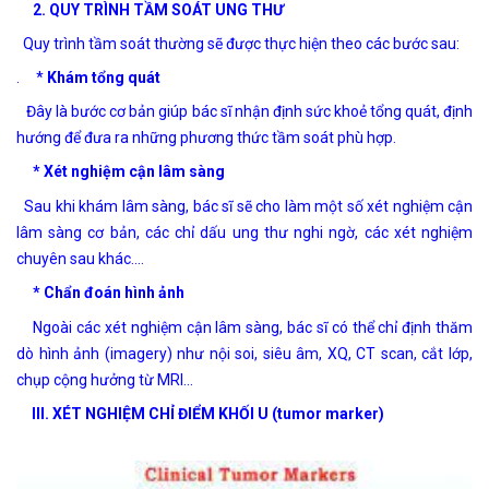
2. QUY TRÌNH TẦM SOÁT UNG THƯ
Quy trình tầm soát thường sẽ được thực hiện theo các bước sau:
. *
Khám tổng quát
Đây là bước cơ bản giúp bác sĩ nhận định sức khoẻ tổng quát, định
hướng để đưa ra những phương thức tầm soát phù hợp.
* Xét nghiệm cận lâm sàng
Sau khi khám lâm sàng, bác sĩ sẽ cho làm một số xét nghiệm cận
lâm sàng cơ bản, các chỉ dấu ung thư nghi ngờ, các xét nghiệm
chuyên sau khác.…
* Chẩn đoán hình ảnh
Ngoài các xét nghiệm cận lâm sàng, bác sĩ có thể chỉ định thăm
dò hình ảnh (imagery) như nội soi, siêu âm, XQ, CT scan, cắt lớp,
chụp cộng hưởng từ MRI…
III. XÉT NGHIỆM CHỈ ĐIỂM KHỐI U (tumor marker)