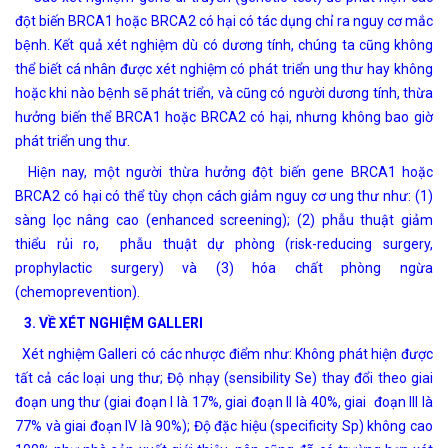
đột biến BRCA1 hoặc BRCA2 có hại có tác dụng chỉ ra nguy cơ mắc
bệnh. Kết quả xét nghiệm dù có dương tính, chúng ta cũng không
thể biết cá nhân được xét nghiệm có phát triển ung thư hay không
hoặc khi nào bệnh sẽ phát triển, và cũng có người dương tính, thừa
hưởng biến thể BRCA1 hoặc BRCA2 có hại, nhưng không bao giờ
phát triển ung thư.
Hiện nay, một người thừa hưởng đột biến gene BRCA1 hoặc
BRCA2 có hại có thể tùy chọn cách giảm nguy cơ ung thư như: (1)
sàng lọc nâng cao (enhanced screening); (2) phẫu thuật giảm
thiểu rủi ro, phẫu thuật dự phòng (risk-reducing surgery,
prophylactic surgery) và (3) hóa chất phòng ngừa
(chemoprevention).
3. VỀ XÉT NGHIỆM GALLERI
Xét nghiệm Galleri có các nhược điểm như: Không phát hiện được
tất cả các loại ung thư; Độ nhạy (sensibility Se) thay đổi theo giai
đoạn ung thư (giai đoạn I là 17%, giai đoạn II là 40%, giai đoạn III là
77% và giai đoạn IV là 90%); Độ đặc hiệu (specificity Sp) không cao