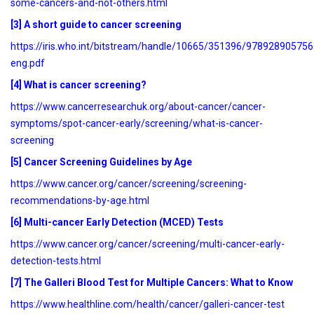
some-cancers-and-not-others.html
[3] A short guide to cancer screening
https://iris.who.int/bitstream/handle/10665/351396/978928905756
eng.pdf
[4] What is cancer screening?
https://www.cancerresearchuk.org/about-cancer/cancer-
symptoms/spot-cancer-early/screening/what-is-cancer-
screening
[5] Cancer Screening Guidelines by Age
https://www.cancer.org/cancer/screening/screening-
recommendations-by-age.html
[6] Multi-cancer Early Detection (MCED) Tests
https://www.cancer.org/cancer/screening/multi-cancer-early-
detection-tests.html
[7] The Galleri Blood Test for Multiple Cancers: What to Know
https://www.healthline.com/health/cancer/galleri-cancer-test