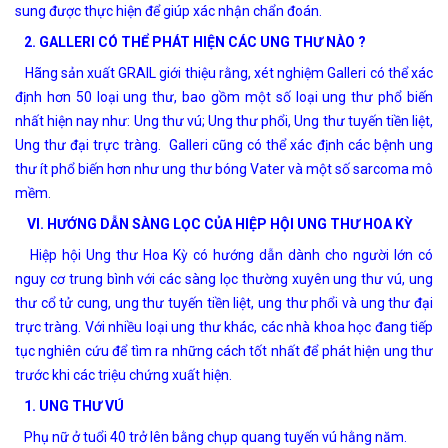
sung được thực hiện để giúp xác nhận chẩn đoán.
2. GALLERI CÓ THỂ PHÁT HIỆN CÁC UNG THƯ NÀO ?
Hãng sản xuất GRAIL giới thiệu rằng, xét nghiệm Galleri có thể xác
định hơn 50 loại ung thư, bao gồm một số loại ung thư phổ biến
nhất hiện nay như: Ung thư vú;
Ung thư phổi, Ung thư tuyến tiền liệt,
Ung thư đại trực tràng. Galleri cũng có thể xác định các bệnh ung
thư ít phổ biến hơn như ung thư bóng Vater và một số sarcoma mô
mềm.
VI. HƯỚNG DẪN SÀNG LỌC CỦA HIỆP HỘI UNG THƯ HOA KỲ
Hiệp hội Ung thư Hoa Kỳ có hướng dẫn dành cho người lớn có
nguy cơ trung bình với các sàng lọc thường xuyên ung thư vú, ung
thư cổ tử cung, ung thư tuyến tiền liệt, ung thư phổi và ung thư đại
trực tràng. Với nhiều loại ung thư khác, các nhà khoa học đang tiếp
tục nghiên cứu để tìm ra những cách tốt nhất để phát hiện ung thư
trước khi các triệu chứng xuất hiện.
1. UNG THƯ VÚ
Phụ nữ ở tuổi 40 trở lên bằng chụp quang tuyến vú hằng năm.