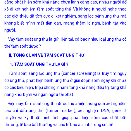
càng phát hiện sớm khả năng chữa lành càng cao, nhiều người đổ
xô đi xét nghiệm tầm soát tổng thể, Và không ít người nghe theo
các giới thiệu đã tích cực đi xét nghiệm, sàng lọc bệnh ung thư mà
không biết mình mất tiền oan, mang thêm lo nghĩ, bệnh tật vào
người.
Vậy tầm soát ung thư là gì? Hiện tại, có bao nhiêu loại ung thư có
thể tầm soát được ?
II, TỔNG QUAN VỀ TẦM SOÁT UNG THƯ
1. TẦM SOÁT UNG THƯ LÀ GÌ ?
Tầm soát, sàng lọc ung thư (cancer screening) là truy tìm nguy
cơ ung thư, phát hiện bệnh ung thư ở giai đoạn sớm ngay khi chưa
có các biểu hiện, triệu chứng, nhằm tăng khả năng điều trị, tăng khả
năng khỏi bệnh và ngăn ngừa tái phát.
Hiện nay, tầm soát ung thư được thực hiện thông qua xét nghiệm
các chỉ dấu ung thư (tumor marker), xét nghiệm DNA, gene di
truyền và kỹ thuật hình ảnh giúp phát hiện sớm các chất bất
thường, tế bào bất thường và các tế bào ác tính trong cơ thể.