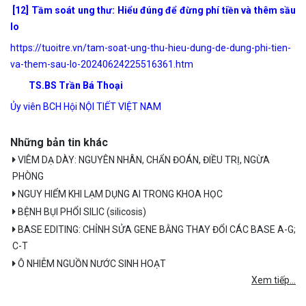
[12] Tầm soát ung thư: Hiểu đúng để đừng phí tiền và thêm sầu
lo
https://tuoitre.vn/tam-soat-ung-thu-hieu-dung-de-dung-phi-tien-
va-them-sau-lo-20240624225516361.htm
TS.BS Trần Bá Thoại
Ủy viên BCH Hội NỘI TIẾT VIỆT NAM
Những bản tin khác
VIÊM DẠ DÀY: NGUYÊN NHÂN, CHẨN ĐOÁN, ĐIỀU TRỊ, NGỪA
PHÒNG
NGUY HIỂM KHI LẠM DỤNG AI TRONG KHOA HỌC
BỆNH BỤI PHỔI SILIC (silicosis)
BASE EDITING: CHỈNH SỬA GENE BẰNG THAY ĐỔI CÁC BASE A-G;
C-T
Ô NHIỄM NGUỒN NƯỚC SINH HOẠT
Xem tiếp...