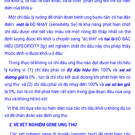
bởi khối u, từ các tế bào khác, và là chất phản ứng đối với sự hiện
diện của khối u.
Một chỉ dấu lý tưởng để chẩn đoán bệnh ung bướu cần có hai đặc
điểm:
một là
ĐỘ NHẠY (sensibility Se) là khả năng phát hiện chất
chỉ dấu được chế tiết vào máu với một nồng độ thấp nhất có thể
định lượng được khi khối u chuyển sang “ác tính” và
hai là
ĐỘ ĐẶC
HIỆU (SPECIFICITY Sp) xét nghiệm chất chỉ dấu này cho phép thầy
thuốc định vị được khối u ở đâu.
Trong thực tế không có chỉ dấu ung thư nào đạt được hai chỉ tiêu
lý tưởng vì: (1) chỉ dấu phải có
độ đặc hiệu
đến 100% và
sai số
dương giả
là 0% , tức là chỉ cho kết quả dương khi phát hiện khi có
ung thư và (2) chỉ dấu phải có độ nhạy đến 100% và
sai số âm giả
là 0%, tức là có thể phát hiện rất sớm trong giai đoạn đầu của ung
thư và không hề bỏ sót.
Vì thế, chỉ dựa vào sự hiện diện của các chỉ dấu khối u không đủ cơ
sở để chẩn đoán xác định ung thư.
2. VỀ XÉT NGHIỆM GENE UNG THƯ
Các xét nghiệm gene di truyền (genetic test) để phát hiện các