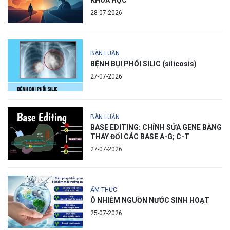
28-07-2026
BÀN LUẬN
BỆNH BỤI PHỔI SILIC (silicosis)
27-07-2026
BÀN LUẬN
BASE EDITING: CHỈNH SỬA GENE BẰNG
THAY ĐỔI CÁC BASE A-G; C-T
27-07-2026
ẨM THỰC
Ô NHIỄM NGUỒN NƯỚC SINH HOẠT
25-07-2026