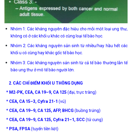
Nhóm 1: Các kháng nguyên đặc hiệu cho mỗi một loại ung thư,
không có ở các khối u khác có cùng loại tế bào học.
Nhóm 2: Các kháng nguyên sản sinh từ nhiều/hay hầu hết các
khối u có cùng hay khác gốc tế bào học.
Nhóm 3: Các kháng nguyên sản sinh từ cả tế bào thường lẫn tế
bào ung thư ở mô tế bào người lớn.
2
.
CÁC CHỈ ĐIỂM KHỐI U THÔNG DỤNG
*
M2-PK, CEA, CA 19–9, CA 125
(đại, trực tràng)
*
CEA, CA 15–3, Cyfra 21-1
(vú)
*
CEA, CA 19–9, CA 125, AFP, BHCG
(buồng trứng)
*
CEA, CA 19–9, CA 125, Cyfra 21–1, SCC
(tử cung)
*
PSA, FPSA
(tuyến tiền liệt)