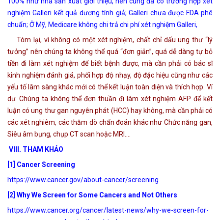
100% như nhà sản xuất giới thiệu, nên cũng đã có trường hợp xét
nghiệm Galleri kết quả dương tính giả; Galleri chưa được FDA phê
chuẩn; Ở Mỹ, Medicare không chi trả chi phí xét nghiệm Galleri,
Tóm lại, vì không có một xét nghiệm, chất chỉ dấu ung thư “lý
tưởng” nên chúng ta không thể quá “đơn giản”, quá dễ dàng tự bỏ
tiền đi làm xét nghiệm để biết bệnh được, mà cần phải có bác sĩ
kinh nghiệm đánh giá, phối hợp độ nhạy, độ đặc hiệu cũng như các
yếu tố lâm sàng khác mới có thể kết luận toàn diện và thích hợp. Ví
dụ: Chúng ta không thể đơn thuần đi làm xét nghiệm AFP để kết
luận có ung thư gan nguyên phát (HCC) hay không, mà cần phải có
các xét nghiêm, các thăm dò chẩn đoán khác như Chức năng gan,
Siêu âm bụng, chụp CT scan hoặc MRI….
VIII
. THAM KHẢO
[1]
Cancer Screening
https://www.cancer.gov/about-cancer/screening
[2] Why We Screen for Some Cancers and Not Others
https://www.cancer.org/cancer/latest-news/why-we-screen-for-