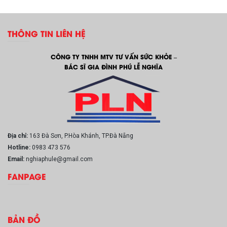
THÔNG TIN LIÊN HỆ
CÔNG TY TNHH MTV TƯ VẤN SỨC KHỎE –
BÁC SĨ GIA ĐÌNH PHÚ LỄ NGHĨA
Địa chỉ:
163 Đà Sơn, P.Hòa Khánh, TP.Đà Nẵng
Hotline:
0983 473 576
Email:
nghiaphule@gmail.com
FANPAGE
BẢN ĐỒ