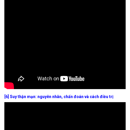
[6] Suy thận mạn: nguyên nhân, chẩn đoán và cách điều trị