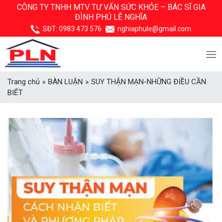
Skip
CÔNG TY TNHH MTV TƯ VẤN SỨC KHỎE –
BÁC SĨ GIA
ĐÌNH PHÚ LỄ NGHĨA
to
content
SĐT:
0983 473 576
nghiaphule@gmail.com
Trang chủ
»
BÀN LUẬN
»
SUY THẬN MẠN-NHỮNG ĐIỀU CẦN
BIẾT