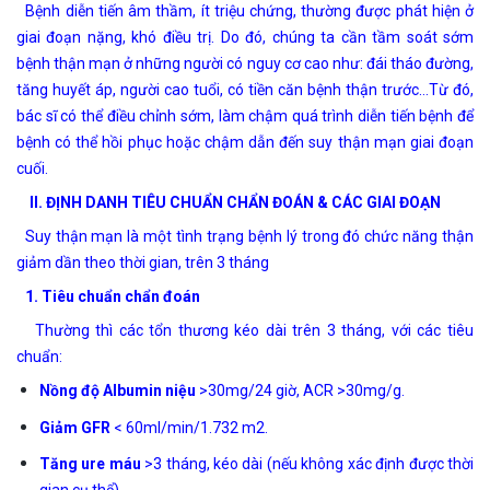
Bệnh diễn tiến âm thầm, ít triệu chứng, thường được phát hiện ở
giai đoạn nặng, khó điều trị. Do đó, chúng ta cần tầm soát sớm
bệnh thận mạn ở những người có nguy cơ cao như: đái tháo đường,
tăng huyết áp, người cao tuổi, có tiền căn bệnh thận trước…Từ đó,
bác sĩ có thể điều chỉnh sớm, làm chậm quá trình diễn tiến bệnh để
bệnh có thể hồi phục hoặc chậm dẫn đến suy thận mạn giai đoạn
cuối.
II. ĐỊNH DANH TIÊU CHUẨN CHẨN ĐOÁN & CÁC GIAI ĐOẠN
Suy thận mạn là một tình trạng bệnh lý trong đó chức năng thận
giảm dần theo thời gian, trên 3 tháng
1. Tiêu chuẩn chẩn đoán
Thường thì các tổn thương kéo dài trên 3 tháng, với các tiêu
chuẩn:
Nồng độ Albumin niệu
>30mg/24 giờ, ACR >30mg/g.
Giảm GFR
< 60ml/min/1.732 m2.
Tăng ure máu
>3 tháng, kéo dài (nếu không xác định được thời