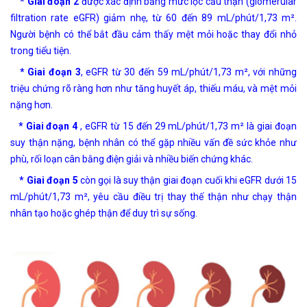
* Giai đoạn 2
được xác định bằng mức lọc cầu thận (glomerular
filtration rate eGFR) giảm nhẹ, từ 60 đến 89 mL/phút/1,73 m².
Người bệnh có thể bắt đầu cảm thấy mệt mỏi hoặc thay đổi nhỏ
trong tiểu tiện.
* Giai đoạn 3
, eGFR từ 30 đến 59 mL/phút/1,73 m², với những
triệu chứng rõ ràng hơn như tăng huyết áp, thiếu máu, và mệt mỏi
nặng hơn.
* Giai đoạn 4
, eGFR từ 15 đến 29 mL/phút/1,73 m² là giai đoạn
suy thận nặng, bệnh nhân có thể gặp nhiều vấn đề sức khỏe như
phù, rối loạn cân bằng điện giải và nhiều biến chứng khác.
* Giai đoạn 5
còn gọi là suy thận giai đoạn cuối khi eGFR dưới 15
mL/phút/1,73 m², yêu cầu điều trị thay thế thận như chạy thận
nhân tạo hoặc ghép thận để duy trì sự sống.