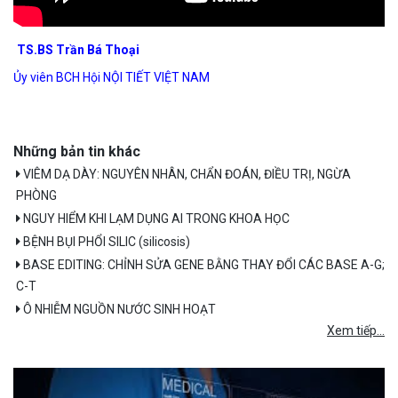
TS.BS Trần Bá Thoại
Ủy viên BCH Hội NỘI TIẾT VIỆT NAM
Những bản tin khác
VIÊM DẠ DÀY: NGUYÊN NHÂN, CHẨN ĐOÁN, ĐIỀU TRỊ, NGỪA
PHÒNG
NGUY HIỂM KHI LẠM DỤNG AI TRONG KHOA HỌC
BỆNH BỤI PHỔI SILIC (silicosis)
BASE EDITING: CHỈNH SỬA GENE BẰNG THAY ĐỔI CÁC BASE A-G;
C-T
Ô NHIỄM NGUỒN NƯỚC SINH HOẠT
Xem tiếp...