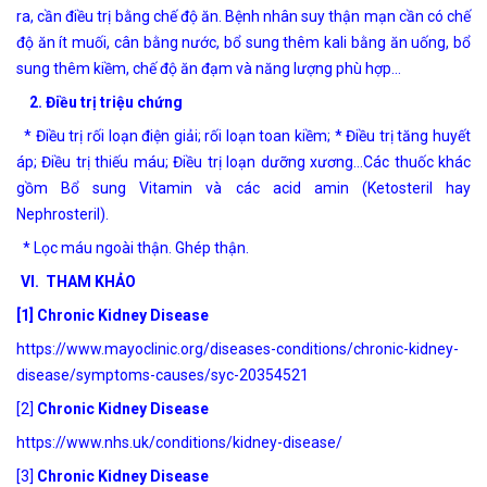
ra, cần điều trị bằng chế độ ăn. Bệnh nhân suy thận mạn cần có chế
độ ăn ít muối, cân bằng nước, bổ sung thêm kali bằng ăn uống, bổ
sung thêm kiềm, chế độ ăn đạm và năng lượng phù hợp…
2. Điều trị triệu chứng
* Điều trị rối loạn điện giải; rối loạn toan kiềm; * Điều trị tăng huyết
áp; Điều trị thiếu máu; Điều trị loạn dưỡng xương…Các thuốc khác
gồm Bổ sung Vitamin và các acid amin (Ketosteril hay
Nephrosteril).
* Lọc máu ngoài thận. Ghép thận.
VI. THAM KHẢO
[1]
Chronic Kidney Disease
https://www.mayoclinic.org/diseases-conditions/chronic-kidney-
disease/symptoms-causes/syc-20354521
[2]
Chronic Kidney Disease
https://www.nhs.uk/conditions/kidney-disease/
[3]
Chronic Kidney Disease