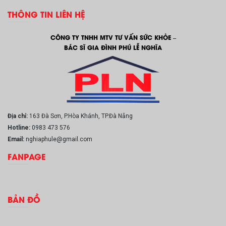
THÔNG TIN LIÊN HỆ
CÔNG TY TNHH MTV TƯ VẤN SỨC KHỎE –
BÁC SĨ GIA ĐÌNH PHÚ LỄ NGHĨA
Địa chỉ:
163 Đà Sơn, P.Hòa Khánh, TP.Đà Nẵng
Hotline:
0983 473 576
Email:
nghiaphule@gmail.com
FANPAGE
BẢN ĐỒ