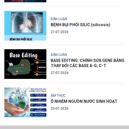
BÀN LUẬN
BỆNH BỤI PHỔI SILIC (silicosis)
27-07-2026
BÀN LUẬN
BASE EDITING: CHỈNH SỬA GENE BẰNG
THAY ĐỔI CÁC BASE A-G; C-T
27-07-2026
ẨM THỰC
Ô NHIỄM NGUỒN NƯỚC SINH HOẠT
25-07-2026