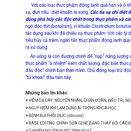
Với các loại thực phẩm đông lạnh quá hạn và ô nhi
xạ, đun nấu…diệt khuẩn là xong.
Các tia xạ chỉ diệt
dụng phá hủy các độc chất trong thực phẩm và các 
ngộ độc thịt (botulism), vi khuẩn Clostridium botuli
tác dụng sau khi đã chiếu xạ thực phẩm. Với các l
tiêu hủy cả trăm, ngàn tấn thực phẩm đông lạnh quá
ra xử dụng.
Ăn uống là con đường chính để “nạp” năng lượng c
thực phẩm “ô nhiễm” kém chất lượng, đặc biệt thực p
đầu độc” chính bản thân mình. Chủ động loại trừ độ
“tứ khoái” đầu tiên này.
Những bản tin khác
VIÊM DẠ DÀY: NGUYÊN NHÂN, CHẨN ĐOÁN, ĐIỀU TRỊ, 
NGUY HIỂM KHI LẠM DỤNG AI TRONG KHOA HỌC
BỆNH BỤI PHỔI SILIC (silicosis)
BASE EDITING: CHỈNH SỬA GENE BẰNG THAY ĐỔI CÁC B
Ô NHIỄM NGUỒN NƯỚC SINH HOẠT