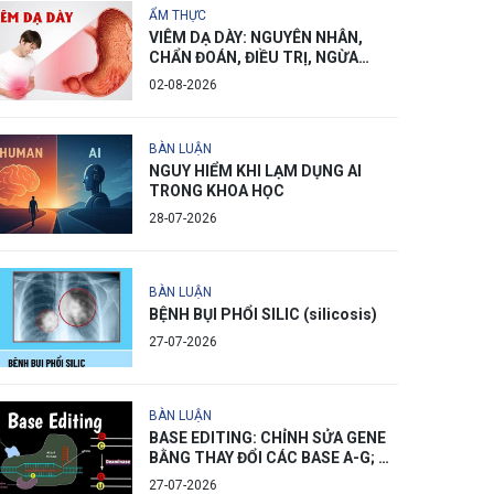
ẨM THỰC
VIÊM DẠ DÀY: NGUYÊN NHÂN,
CHẨN ĐOÁN, ĐIỀU TRỊ, NGỪA
PHÒNG
02-08-2026
BÀN LUẬN
NGUY HIỂM KHI LẠM DỤNG AI
TRONG KHOA HỌC
28-07-2026
BÀN LUẬN
BỆNH BỤI PHỔI SILIC (silicosis)
27-07-2026
BÀN LUẬN
BASE EDITING: CHỈNH SỬA GENE
BẰNG THAY ĐỔI CÁC BASE A-G; C-
T
27-07-2026