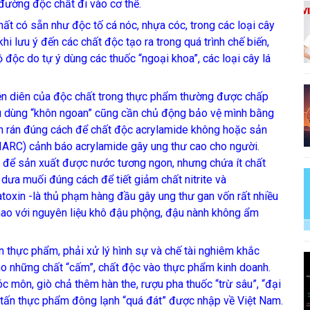
đường độc chất đi vào cơ thể.
 có sẵn như độc tố cá nóc, nhựa cóc, trong các loại cây
t khi lưu ý đến các chất độc tạo ra trong quá trình chế biến,
ộ độc do tự ý dùng các thuốc “ngoại khoa”, các loại cây lá
iện diên của độc chất trong thực phẩm thường được chấp
u dùng “khôn ngoan” cũng cần chủ động bảo vệ mình bằng
iên rán đúng cách để chất độc acrylamide không hoặc sản
ới (IARC) cảnh báo acrylamide gây ung thư cao cho người.
t để sản xuất được nước tương ngon, nhưng chứa ít chất
ưa muối đúng cách để tiết giảm chất nitrite và
atoxin -là thủ phạm hàng đầu gây ung thư gan vốn rất nhiều
hao với nguyên liệu khô đậu phộng, đậu nành không ẩm
 thực phẩm, phải xử lý hình sự và chế tài nghiêm khắc
cho những chất “cấm”, chất độc vào thực phẩm kinh doanh.
c môn, giò chả thêm hàn the, rượu pha thuốc “trừ sâu”, “đại
 tấn thực phẩm đông lạnh “quá đát” được nhập về Việt Nam.