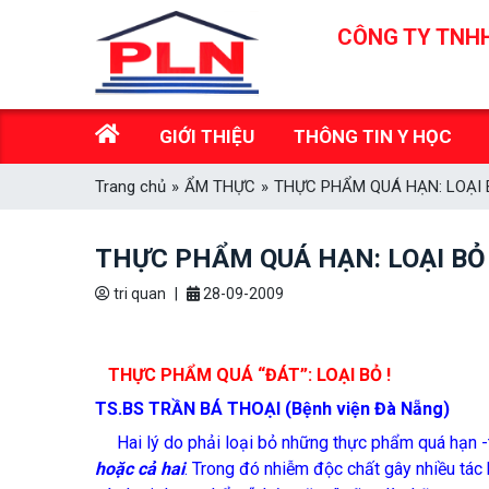
Skip
CÔNG TY TNHH
to
content
GIỚI THIỆU
THÔNG TIN Y HỌC
Trang chủ
»
ẨM THỰC
»
THỰC PHẨM QUÁ HẠN: LOẠI 
THỰC PHẨM QUÁ HẠN: LOẠI BỎ
tri quan
|
28-09-2009
THỰC PHẨM QUÁ “ĐÁT”: LOẠI BỎ !
TS.BS TRẦN BÁ THOẠI (Bệnh viện Đà Nẵng)
Hai lý do phải loại bỏ những thực phẩm quá hạn 
hoặc cả hai
. Trong đó nhiễm độc chất gây nhiều tác