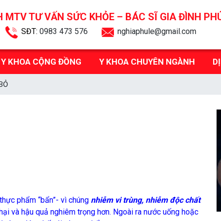
 MTV TƯ VẤN SỨC KHỎE –
BÁC SĨ GIA ĐÌNH PH
SĐT:
0983 473 576
nghiaphule@gmail.com
Y KHOA CỘNG ĐỒNG
Y KHOA CHUYÊN NGÀNH
D
BỎ
-thực phẩm “bẩn”- vì chúng
nhiễm vi trùng, nhiễm độc chất
 hại và hậu quả nghiêm trọng hơn. Ngoài ra nước uống hoặc