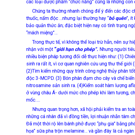
các loại dược phẩm “chức năng” cũng là những con 
Chúng ta thường nhanh chóng để ý đến các độc chất
thuốc, nấm độc …nhưng lại thường hay “
bỏ quên
”, í
bảo quản thức ăn; đặc biệt hiện nay có tình trạng ng
“mách miệng”…
Trong thực tế, vì không thể loại trừ hẳn, nên sự h
nhận với một
“
giới hạn cho phép”.
Nhưng người tiê
nhiều biện pháp tương đối dễ thực hiện như: (1) Ch
sinh ra rất ít, vì cơ quan nghiên cứu ung thư thế gi
(2)Tìm kiếm những quy trình công nghệ thủy phân tố
độc 3-MCPD. (3) Bón phân đạm cho cây và chế biến d
nitrosamine sản sinh ra. (4)Kiểm soát hàm lượng afl
ở vùng châu Á- dưới mức cho phép khi làm tương, c
mốc…..
Nhưng quan trọng hơn, xã hội phải kiểm tra an toàn
những cá nhân đã vì đồng tiền, lợi nhuận nhẫn tâm 
Đã một thời rộ lên bánh phở được “phụ gia” bằng phó
họa” sữa pha trộn melamine… và gần đây là cả ngàn