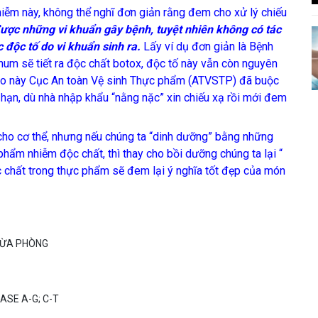
ễm này, không thể nghĩ đơn giản rằng đem cho xử lý chiếu
 được những vi khuẩn gây bệnh, tuyệt nhiên không có tác
độc tố do vi khuẩn sinh ra.
Lấy ví dụ đơn giản là Bệnh
snum sẽ tiết ra độc chất botox, độc tố này vẫn còn nguyên
ý do này Cục An toàn Vệ sinh Thực phẩm (ATVSTP) đã buộc
 hạn, dù nhà nhập khẩu “nằng nặc” xin chiếu xạ rồi mới đem
ho cơ thể, nhưng nếu chúng ta “dinh dưỡng” bằng những
hẩm nhiễm độc chất, thì thay cho bồi dưỡng chúng ta lại “
c chất trong thực phẩm sẽ đem lại ý nghĩa tốt đẹp của món
NGỪA PHÒNG
ASE A-G; C-T