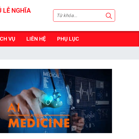
Ú LỄ NGHĨA
ỊCH VỤ
LIÊN HỆ
PHỤ LỤC