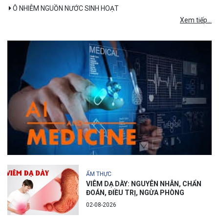
Ô NHIỄM NGUỒN NƯỚC SINH HOẠT
Xem tiếp...
ẨM THỰC
VIÊM DẠ DÀY: NGUYÊN NHÂN, CHẨN
ĐOÁN, ĐIỀU TRỊ, NGỪA PHÒNG
02-08-2026