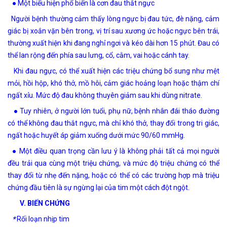
● Một biểu hiện phổ biến là cơn đau thắt ngực
Người bệnh thường cảm thấy lòng ngực bị đau tức, đè nặng, cảm
giác bị xoắn vặn bên trong, vị trí sau xương ức hoặc ngực bên trái,
thường xuất hiện khi đang nghỉ ngơi và kéo dài hơn 15 phút. Đau có
thể lan rộng đến phía sau lưng, cổ, cằm, vai hoặc cánh tay.
Khi đau ngực, có thể xuất hiện các triệu chứng bổ sung như mệt
mỏi, hồi hộp, khó thở, mồ hôi, cảm giác hoảng loạn hoặc thậm chí
ngất xỉu. Mức độ đau không thuyên giảm sau khi dùng nitrate.
● Tuy nhiên, ở người lớn tuổi, phụ nữ, bệnh nhân đái tháo đường
có thể không đau thắt ngực, mà chỉ khó thở, thay đổi trong tri giác,
ngất hoặc huyết áp giảm xuống dưới mức 90/60 mmHg.
● Một điều quan trọng cần lưu ý là không phải tất cả mọi người
đều trải qua cùng một triệu chứng, và mức độ triệu chứng có thể
thay đổi từ nhẹ đến nặng, hoặc có thể có các trường hợp mà triệu
chứng đầu tiên là sự ngừng lại của tim một cách đột ngột.
V. BIẾN CHỨNG
*
Rối loạn nhịp tim