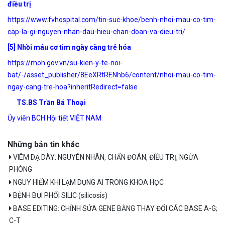
điều trị
https://www.fvhospital.com/tin-suc-khoe/benh-nhoi-mau-co-tim-
cap-la-gi-nguyen-nhan-dau-hieu-chan-doan-va-dieu-tri/
[5] Nhồi máu cơ tim ngày càng trẻ hóa
https://moh.gov.vn/su-kien-y-te-noi-
bat/-/asset_publisher/8EeXRtRENhb6/content/nhoi-mau-co-tim-
ngay-cang-tre-hoa?inheritRedirect=false
TS.BS Trần Bá Thoại
Ủy viên BCH Hội tiết VIỆT NAM
Những bản tin khác
VIÊM DẠ DÀY: NGUYÊN NHÂN, CHẨN ĐOÁN, ĐIỀU TRỊ, NGỪA
PHÒNG
NGUY HIỂM KHI LẠM DỤNG AI TRONG KHOA HỌC
BỆNH BỤI PHỔI SILIC (silicosis)
BASE EDITING: CHỈNH SỬA GENE BẰNG THAY ĐỔI CÁC BASE A-G;
C-T