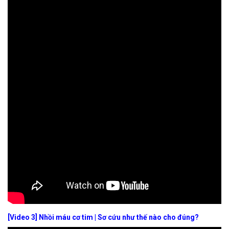
[Video 3] Nhồi máu cơ tim | Sơ cứu như thế nào cho đúng?