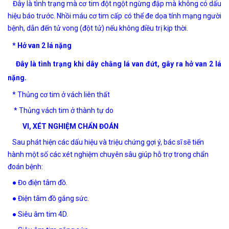
Đây là tình trạng mà cơ tim đột ngột ngừng đập mà không có dấu
hiệu báo trước. Nhồi máu cơ tim cấp có thể đe dọa tính mạng người
bệnh, dẫn đến tử vong (đột tử) nếu không điều trị kịp thời.
*
Hở van 2 lá nặng
Đây là tình trạng khi dây chằng lá van đứt, gây ra hở van 2 lá
nặng.
* Thủng cơ tim ở vách liên thất
* Thủng vách tim ở thành tự do
VI, XÉT NGHIỆM CHẨN ĐOÁN
Sau phát hiện các dấu hiệu và triệu chứng gợi ý, bác sĩ sẽ tiến
hành một số các xét nghiệm chuyên sâu giúp hỗ trợ trong chẩn
đoán bệnh:
● Đo điện tâm đồ.
● Điện tâm đồ gắng sức.
● Siêu âm tim 4D.