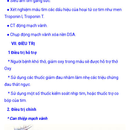
● Siêu âm tim gắng sức.
● Xét nghiệm máu tìm các dấu hiệu của hoại tử cơ tim như men
Troponin I, Troponin T.
● CT động mạch vành.
● Chụp động mạch vành xóa nền DSA.
VII. ĐIỀU TRỊ
1 Điều trị hỗ trợ
* Người bệnh khó thở, giảm oxy trong máu sẽ được hỗ trợ thở
Oxy.
* Sử dụng các thuốc giảm đau nhằm làm nhẹ các triệu chứng
đau thắt ngực.
* Sử dụng một số thuốc kiểm soát nhịp tim, hoặc thuốc trợ co
bóp của tim.
2. Điều trị chính
* Can thiệp mạch vành