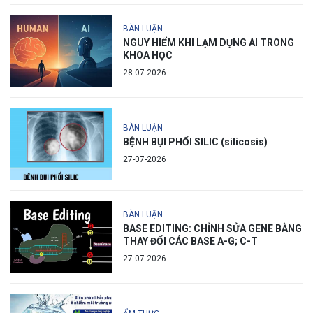
BÀN LUẬN
NGUY HIỂM KHI LẠM DỤNG AI TRONG
KHOA HỌC
28-07-2026
BÀN LUẬN
BỆNH BỤI PHỔI SILIC (silicosis)
27-07-2026
BÀN LUẬN
BASE EDITING: CHỈNH SỬA GENE BẰNG
THAY ĐỔI CÁC BASE A-G; C-T
27-07-2026