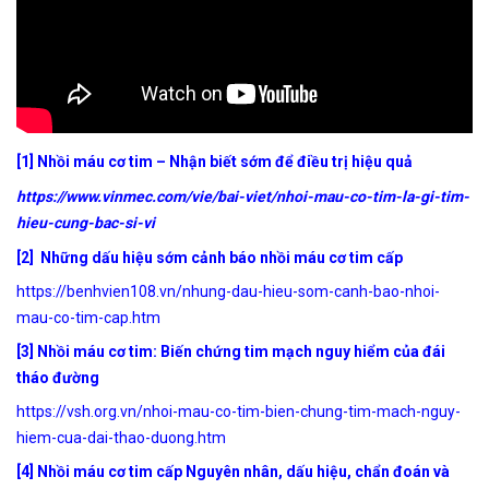
[1] Nhồi máu cơ tim – Nhận biết sớm để điều trị hiệu quả
https://www.vinmec.com/vie/bai-viet/nhoi-mau-co-tim-la-gi-tim-
hieu-cung-bac-si-vi
[2] Những dấu hiệu sớm cảnh báo nhồi máu cơ tim cấp
https://benhvien108.vn/nhung-dau-hieu-som-canh-bao-nhoi-
mau-co-tim-cap.htm
[3] Nhồi máu cơ tim: Biến chứng tim mạch nguy hiểm của đái
tháo đường
https://vsh.org.vn/nhoi-mau-co-tim-bien-chung-tim-mach-nguy-
hiem-cua-dai-thao-duong.htm
[4] Nhồi máu cơ tim cấp Nguyên nhân, dấu hiệu, chẩn đoán và