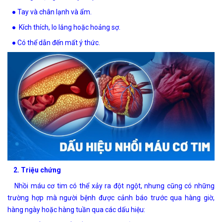
● Tay và chân lạnh và ẩm.
● Kích thích, lo lắng hoặc hoảng sợ.
● Có thể dẫn đến mất ý thức.
2. Triệu chứng
Nhồi máu cơ tim có thể xảy ra đột ngột, nhưng cũng có những
trường hợp mà người bệnh được cảnh báo trước qua hàng giờ,
hàng ngày hoặc hàng tuần qua các dấu hiệu: