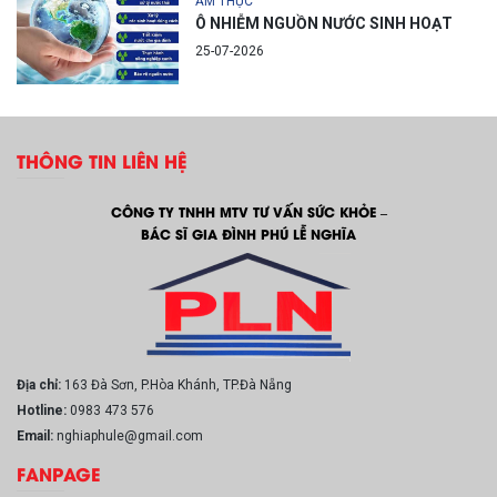
ẨM THỰC
Ô NHIỄM NGUỒN NƯỚC SINH HOẠT
25-07-2026
THÔNG TIN LIÊN HỆ
CÔNG TY TNHH MTV TƯ VẤN SỨC KHỎE –
BÁC SĨ GIA ĐÌNH PHÚ LỄ NGHĨA
Địa chỉ:
163 Đà Sơn, P.Hòa Khánh, TP.Đà Nẵng
Hotline:
0983 473 576
Email:
nghiaphule@gmail.com
FANPAGE