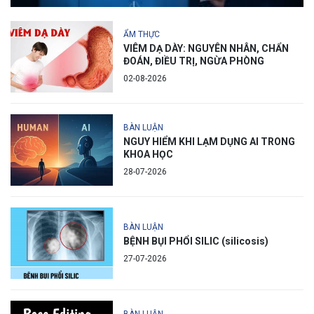
ẨM THỰC
VIÊM DẠ DÀY: NGUYÊN NHÂN, CHẨN
ĐOÁN, ĐIỀU TRỊ, NGỪA PHÒNG
02-08-2026
BÀN LUẬN
NGUY HIỂM KHI LẠM DỤNG AI TRONG
KHOA HỌC
28-07-2026
BÀN LUẬN
BỆNH BỤI PHỔI SILIC (silicosis)
27-07-2026