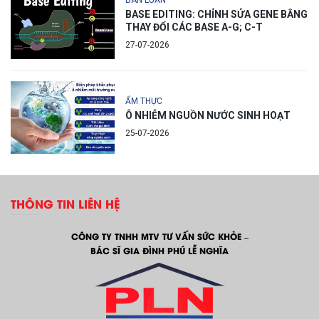
BÀN LUẬN
BASE EDITING: CHỈNH SỬA GENE BẰNG
THAY ĐỔI CÁC BASE A-G; C-T
27-07-2026
ẨM THỰC
Ô NHIỄM NGUỒN NƯỚC SINH HOẠT
25-07-2026
THÔNG TIN LIÊN HỆ
CÔNG TY TNHH MTV TƯ VẤN SỨC KHỎE –
BÁC SĨ GIA ĐÌNH PHÚ LỄ NGHĨA