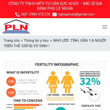
Skip
CÔNG TY TNHH MTV TƯ VẤN SỨC KHỎE –
BÁC SĨ GIA
ĐÌNH PHÚ LỄ NGHĨA
to
content
SĐT:
0983 473 576
nghiaphule@gmail.com
Trang chủ
»
Thông tin y học
»
WHO ƯỚC TÍNH, GẦN 1/6 NGƯỜI
TRÊN THẾ GIỚI BỊ VÔ SINH !