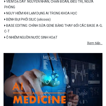
VIÊM DẠ DÀY: NGUYÊN NHÂN, CHẨN ĐOÁN, ĐIỀU TRỊ, NGỪA
PHÒNG
NGUY HIỂM KHI LẠM DỤNG AI TRONG KHOA HỌC
BỆNH BỤI PHỔI SILIC (silicosis)
BASE EDITING: CHỈNH SỬA GENE BẰNG THAY ĐỔI CÁC BASE A-G;
C-T
Ô NHIỄM NGUỒN NƯỚC SINH HOẠT
Xem tiếp...