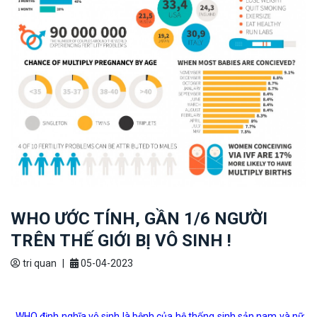
WHO ƯỚC TÍNH, GẦN 1/6 NGƯỜI
TRÊN THẾ GIỚI BỊ VÔ SINH !
tri quan
|
05-04-2023
WHO định nghĩa vô sinh là bệnh của hệ thống sinh sản nam và nữ,