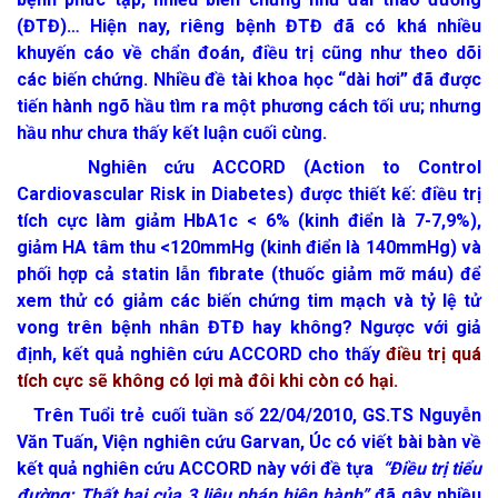
(ĐTĐ)… Hiện nay, riêng bệnh ĐTĐ đã có khá nhiều
khuyến cáo về chẩn đoán, điều trị cũng như theo dõi
các biến chứng. Nhiều đề tài khoa học “dài hơi” đã được
tiến hành ngõ hầu tìm ra một phương cách tối ưu; nhưng
hầu như chưa thấy kết luận cuối cùng.
Nghiên cứu ACCORD (Action to Control
Cardiovascular Risk in Diabetes) được thiết kế: điều trị
tích cực làm giảm HbA1c < 6% (kinh điển là 7-7,9%),
giảm HA tâm thu <120mmHg (kinh điển là 140mmHg) và
phối hợp cả statin lẫn fibrate (thuốc giảm mỡ máu) để
xem thử có giảm các biến chứng tim mạch và tỷ lệ tử
vong trên bệnh nhân ĐTĐ hay không? Ngược với giả
định, kết quả nghiên cứu ACCORD cho thấy
điều trị quá
tích cực sẽ không có lợi mà đôi khi còn có hại.
Trên Tuổi trẻ cuối tuần số 22/04/2010, GS.TS Nguyễn
Văn Tuấn, Viện nghiên cứu Garvan, Úc có viết bài bàn về
kết quả nghiên cứu ACCORD này với đề tựa
“Điều trị tiểu
đường: Thất bại của 3 liệu pháp hiện hành”
đã gây nhiều