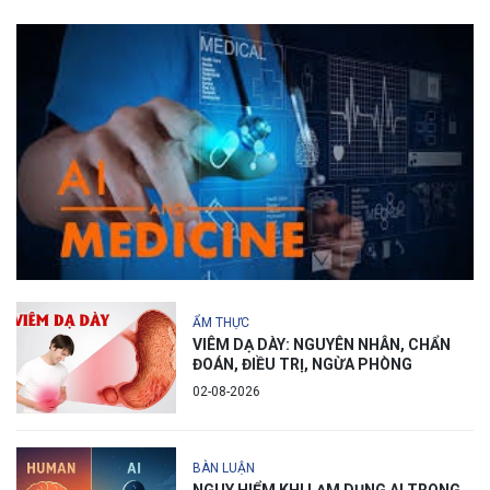
ẨM THỰC
VIÊM DẠ DÀY: NGUYÊN NHÂN, CHẨN
ĐOÁN, ĐIỀU TRỊ, NGỪA PHÒNG
02-08-2026
BÀN LUẬN