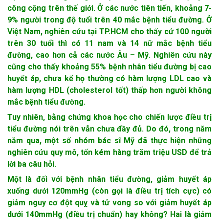
công cộng trên thế giới. Ở các nước tiên tiến, khoảng 7-
9% người trong độ tuổi trên 40 mắc bệnh tiểu đường. Ở
Việt Nam, nghiên cứu tại TP.HCM cho thấy cứ 100 người
trên 30 tuổi thì có 11 nam và 14 nữ mắc bệnh tiểu
đường, cao hơn cả các nước Âu – Mỹ. Nghiên cứu này
cũng cho thấy khoảng 55% bệnh nhân tiểu đường bị cao
huyết áp, chưa kể họ thường có hàm lượng LDL cao và
hàm lượng HDL (cholesterol tốt) thấp hơn người không
mắc bệnh tiểu đường.
Tuy nhiên, bằng chứng khoa học cho chiến lược điều trị
tiểu đường nói trên vẫn chưa đầy đủ. Do đó, trong năm
năm qua, một số nhóm bác sĩ Mỹ đã thực hiện những
nghiên cứu quy mô, tốn kém hàng trăm triệu USD để trả
lời ba câu hỏi.
Một là đối với bệnh nhân tiểu đường, giảm huyết áp
xuống dưới 120mmHg (còn gọi là điều trị tích cực) có
giảm nguy cơ đột quỵ và tử vong so với giảm huyết áp
dưới 140mmHg (điều trị chuẩn) hay không? Hai là giảm