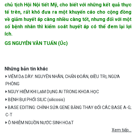
chủ tịch Hội Nội tiết Mỹ, cho biết với những kết quả thực
tế trên, rất khó đưa ra một khuyến cáo cho cộng đồng
về giảm huyết áp càng nhiều càng tốt, nhưng đối với một
số bệnh nhân thì kiểm soát huyết áp có thể đem lại lợi
ích.
GS NGUYỄN VĂN TUẤN (Úc)
Những bản tin khác
VIÊM DẠ DÀY: NGUYÊN NHÂN, CHẨN ĐOÁN, ĐIỀU TRỊ, NGỪA
PHÒNG
NGUY HIỂM KHI LẠM DỤNG AI TRONG KHOA HỌC
BỆNH BỤI PHỔI SILIC (silicosis)
BASE EDITING: CHỈNH SỬA GENE BẰNG THAY ĐỔI CÁC BASE A-G;
C-T
Ô NHIỄM NGUỒN NƯỚC SINH HOẠT
Xem tiếp...