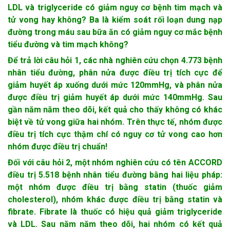
LDL và triglyceride có giảm nguy cơ bệnh tim mạch và
tử vong hay không? Ba là kiểm soát rối loạn dung nạp
đường trong máu sau bữa ăn có giảm nguy cơ mắc bệnh
tiểu đường và tim mạch không?
Để trả lời câu hỏi 1, các nhà nghiên cứu chọn 4.773 bệnh
nhân tiểu đường, phân nửa được điều trị tích cực để
giảm huyết áp xuống dưới mức 120mmHg, và phân nửa
được điều trị giảm huyết áp dưới mức 140mmHg. Sau
gần năm năm theo dõi, kết quả cho thấy không có khác
biệt về tử vong giữa hai nhóm. Trên thực tế, nhóm được
điều trị tích cực thậm chí có nguy cơ tử vong cao hơn
nhóm được điều trị chuẩn!
Đối với câu hỏi 2, một nhóm nghiên cứu có tên ACCORD
điều trị 5.518 bệnh nhân tiểu đường bằng hai liệu pháp:
một nhóm được điều trị bằng statin (thuốc giảm
cholesterol), nhóm khác được điều trị bằng statin và
fibrate. Fibrate là thuốc có hiệu quả giảm triglyceride
và LDL. Sau năm năm theo dõi, hai nhóm có kết quả