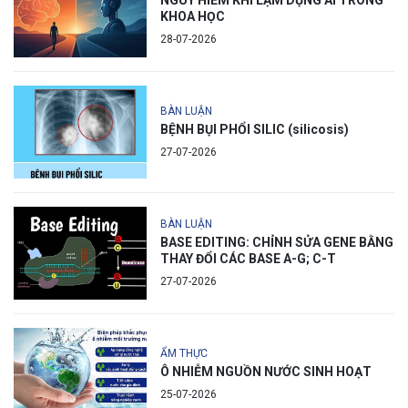
NGUY HIỂM KHI LẠM DỤNG AI TRONG
KHOA HỌC
28-07-2026
BÀN LUẬN
BỆNH BỤI PHỔI SILIC (silicosis)
27-07-2026
BÀN LUẬN
BASE EDITING: CHỈNH SỬA GENE BẰNG
THAY ĐỔI CÁC BASE A-G; C-T
27-07-2026
ẨM THỰC
Ô NHIỄM NGUỒN NƯỚC SINH HOẠT
25-07-2026