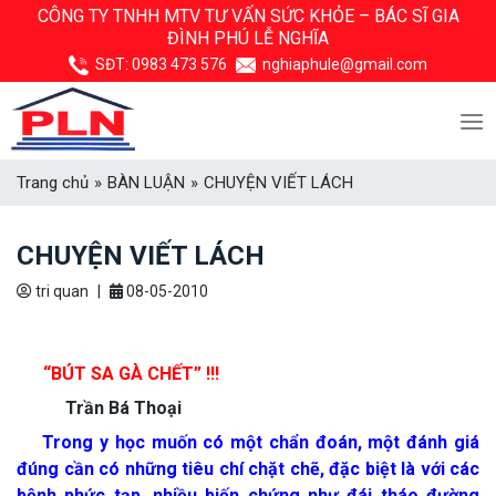
Skip
CÔNG TY TNHH MTV TƯ VẤN SỨC KHỎE –
BÁC SĨ GIA
ĐÌNH PHÚ LỄ NGHĨA
to
content
SĐT:
0983 473 576
nghiaphule@gmail.com
Trang chủ
»
BÀN LUẬN
»
CHUYỆN VIẾT LÁCH
CHUYỆN VIẾT LÁCH
tri quan
|
08-05-2010
“BÚT SA GÀ CHẾT” !!!
Trần Bá Thoại
Trong y học muốn có một chẩn đoán, một đánh giá
đúng cần có những tiêu chí chặt chẽ, đặc biệt là với các
bệnh phức tạp, nhiều biến chứng như đái tháo đường