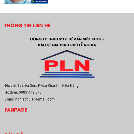
THÔNG TIN LIÊN HỆ
CÔNG TY TNHH MTV TƯ VẤN SỨC KHỎE –
BÁC SĨ GIA ĐÌNH PHÚ LỄ NGHĨA
Địa chỉ:
163 Đà Sơn, P.Hòa Khánh, TP.Đà Nẵng
Hotline:
0983 473 576
Email:
nghiaphule@gmail.com
FANPAGE