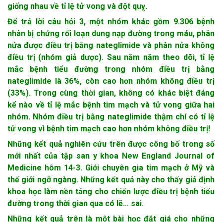
giống nhau về tỉ lệ tử vong và đột quỵ.
Để trả lời câu hỏi 3, một nhóm khác gồm 9.306 bệnh
nhân bị chứng rối loạn dung nạp đường trong máu, phân
nửa được điều trị bằng nateglimide và phân nửa không
điều trị (nhóm giả dược). Sau năm năm theo dõi, tỉ lệ
mắc bệnh tiểu đường trong nhóm điều trị bằng
nateglimide là 36%, còn cao hơn nhóm không điều trị
(33%). Trong cùng thời gian, không có khác biệt đáng
kể nào về tỉ lệ mắc bệnh tim mạch và tử vong giữa hai
nhóm. Nhóm điều trị bằng nateglimide thậm chí có tỉ lệ
tử vong vì bệnh tim mạch cao hơn nhóm không điều trị!
Những kết quả nghiên cứu trên được công bố trong số
mới nhất của tập san y khoa New England Journal of
Medicine hôm 14-3. Giới chuyên gia tim mạch ở Mỹ và
thế giới ngỡ ngàng. Những kết quả này cho thấy giả định
khoa học làm nền tảng cho chiến lược điều trị bệnh tiểu
đường trong thời gian qua có lẽ… sai.
Những kết quả trên là một bài học đắt giá cho những