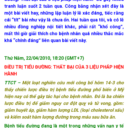
tranh luận suốt 2 tuần qua. Công bằng nhận xét đây là
một bài viết hay, những lập luận lý lẽ xác đáng, tiếc rằng
cái “tít” bài như vậy là chưa ổn. Hai tuần qua tôi, và có lẽ
nhiều đồng nghiệp nội tiết khác, phải rất “khổ công”,
mất thì giờ giải thích cho bệnh nhân quá nhiều thắc mắc
khá “chính đáng” liên quan bài viết này.
Thứ Năm, 22/04/2010, 18:20 (GMT+7)
ĐIỀU TRỊ TIỂU ĐƯỜNG: THẤT BẠI CỦA 3 LIỆU PHÁP HIỆN
HÀNH
TTCT –
Một loạt nghiên cứu mới công bố hôm 14-3 cho
thấy chiến lược điều trị bệnh tiểu đường phổ biến ở Mỹ
hiện nay có thể gây tác hại cho bệnh nhân. Đó là ba chiến
lược điều trị để giảm nguy cơ đột quỵ và tử vong, gồm:
giảm huyết áp, giảm hàm lượng LDL (loại cholesterol xấu)
và kiểm soát hàm lượng đường trong máu sau bữa ăn.
Bệnh tiểu đường đang là một trong những vấn nạn y tế